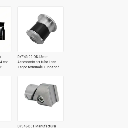
raccordi per il collegamento di
tubi
i
DYE43-09 OD43mm
14 con
Accessorio per tubo Lean
r
Tappo terminale Tubo tondo
zzino
in alluminio Tappo metallico
DYJ43-B01 Manufacturer