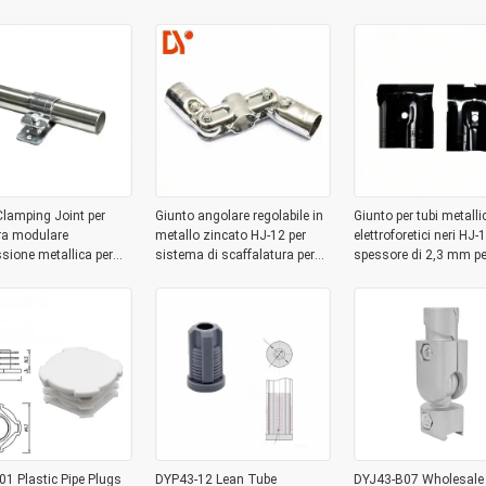
System
lamping Joint per
Giunto angolare regolabile in
Giunto per tubi metallic
ra modulare
metallo zincato HJ-12 per
elettroforetici neri HJ-
ione metallica per
sistema di scaffalatura per
spessore di 2,3 mm pe
vestito per sistema di
tubi rivestiti in PE da 28OD
scaffalature per maga
i tubo magro da 28 mm
1 Plastic Pipe Plugs
DYP43-12 Lean Tube
DYJ43-B07 Wholesale