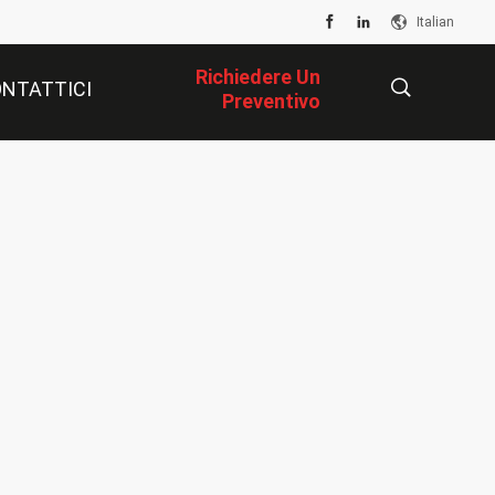
Italian
Richiedere Un
NTATTICI
Preventivo
描
述