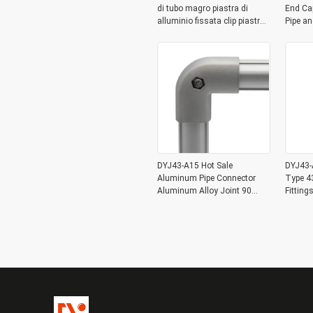
di tubo magro piastra di
End Ca
alluminio fissata clip piastra
Pipe a
di fissaggio di chiusura
DYJ43-A15 Hot Sale
DYJ43-A
Aluminum Pipe Connector
Type 4
Aluminum Alloy Joint 90
Fittin
Degree for OD 43mm
Lean Pi
Aluminum Pipe