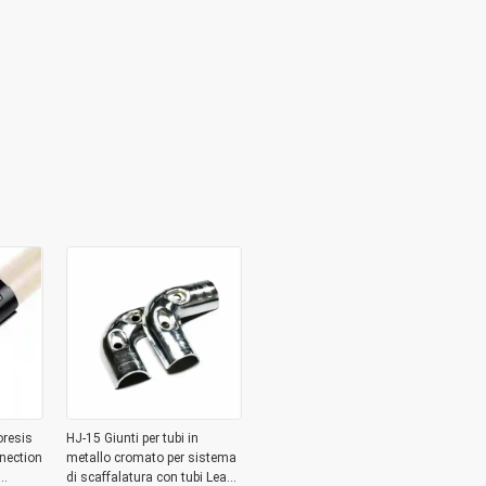
oresis
HJ-15 Giunti per tubi in
nection
metallo cromato per sistema
di scaffalatura con tubi Lean,