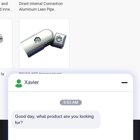
 and
Direct Internal Connection
d inner
Aluminum Lean Pipe
sion
Workbench Aluminum Pipe
Joint
 la
DYJ19-A07 Accessori per
linea di assemblaggio tubi
Xavier
lean in alluminio di terza
an in
generazione Magazzino
Connettore per tubo in
alluminio Giunto a 180 gradi
5:53 AM
Tipo esterno
Good day, what product are you looking 
for?
Prodotti