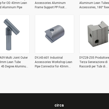
p for OD 43mm Lean
Accessories Aluminum
Aluminum Lean Tubes
nd Aluminum Pipe
Frame Support PP Foot
Accessories, 180° fixe
Connector for Workbench
joint Aluminum Expan
Joints
09 Multi Joint Outer
DYJ43-A01 Industrial
DYZ28-Z05 Produttore
3mm Lean Tube
Accessories Workshop Lean
Terza Generazione di
gs 45 Degree Aluminum
Pipe Connector for 43mm
Raccordi per Tubi di
pe Corner Joint
Lean Tube Aluminum Tube
Collegamento Tubo Le
Joint Connection
Lega di Alluminio
Monoblocco Giunto
Funzionale
circa