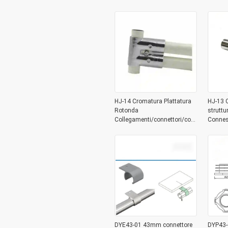
HJ-14 Cromatura Plattatura
HJ-13 C
Rotonda
struttu
Collegamenti/connettori/connettori
Conness
per tubi di metallo 3 Way per
tubo ri
la linea di assemblaggio del
rack d
sistema Lean Pipe
DYE43-01 43mm connettore
DYP43-0