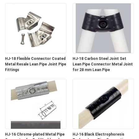
CONTROLLO
DI
QUALITÀ
CONTATTICI
HJ-18 Flexible Connector Coated
HJ-18 Carbon Steel Joint Set
NOTIZIE
Metal Resale Lean Pipe Joint Pipe
Lean Pipe Connector Metal Joint
Fittings
for 28 mm Lean Pipe
CASI
RICHIEDA
UNA
CITAZIONE
HJ-16 Chrome-plated Metal Pipe
HJ-16 Black Electrophoresis