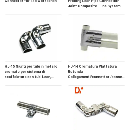
Connector for Esd Workbench
Prolong Lean Pipe Connection
MAPPA
Joint Composite Tube System
DEL
SITO
PRIVACY
POLICY
HJ-15 Giunti per tubi in metallo
HJ-14 Cromatura Plattatura
cromato per sistema di
Rotonda
scaffalatura con tubi Lean,
Collegamenti/connettori/connettori
raccordi per il collegamento di
per tubi di metallo 3 Way per la
tubi
linea di assemblaggio del sistema
Lean Pipe