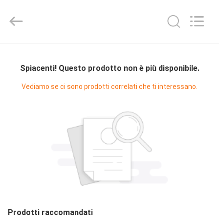
Diya
Industrial
Equipment
Co.,
Ltd..
All
Rights
CASA
Reserved.
Spiacenti! Questo prodotto non è più disponibile.
PRODOTTI
Vediamo se ci sono prodotti correlati che ti interessano.
CIRCA
NOI
GIRO
DELLA
FABBRICA
Prodotti raccomandati