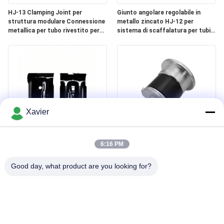
HJ-13 Clamping Joint per
Giunto angolare regolabile in
struttura modulare Connessione
metallo zincato HJ-12 per
metallica per tubo rivestito per
sistema di scaffalatura per tubi
sistema di rack di tubo magro da
rivestiti in PE da 28OD
28 mm
Xavier
Giunto per tubi metallici
DYE43-09 OD43mm Accessorio
elettroforetici neri HJ-14 con
per tubo Lean Tappo terminale
6:16 PM
spessore di 2,3 mm per
Tubo tondo in alluminio Tappo
scaffalature per magazzino
metallico
Good day, what product are you looking for?