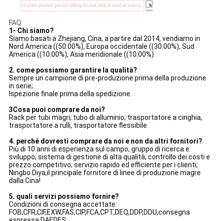
FAQ:
1- Chi siamo?
Siamo basati a Zhejiang, Cina, a partire dal 2014, vendiamo in
Nord America ((50.00%), Europa occidentale ((30.00%), Sud
America ((10.00%), Asia meridionale ((10.00%).
2. come possiamo garantire la qualità?
Sempre un campione di pre-produzione prima della produzione
in serie;
Ispezione finale prima della spedizione.
3Cosa puoi comprare da noi?
Rack per tubi magri, tubo di alluminio, trasportatore a cinghia,
trasportatore a rulli, trasportatore flessibile
4. perché dovresti comprare da noi e non da altri fornitori?
Più di 10 anni di esperienza sul campo; gruppo di ricerca e
sviluppo; sistema di gestione di alta qualità; controllo dei costi e
prezzo competitivo; servizio rapido ed efficiente per i clienti;
Ningbo Diya,il principale fornitore di linee di produzione magre
dalla Cina!
5. quali servizi possiamo fornire?
Condizioni di consegna accettate:
FOB,CFR,CIF,EXW,FAS,CIP,FCA,CPT,DEQ,DDP,DDU,consegna
espressa,DAF,DES;