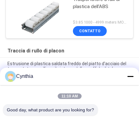
plastica dell'ABS
$3.85 1000 - 4999 meters MOQ:1000M
CONTATTO
Traccia di rullo di placon
Estrusione di plastica saldata freddo del piatto d'acciaio del
trasportatore a rulli per il sistema dello scaffale di tubo
Cynthia
Trasportatore a rulli del pallet della struttura della lamiera
sottile DY-6033 per il sistema dello scaffale di tubo
11:10 AM
DY-8533 Migliora Articolo Fluente in Lamiera Placon Per Area di
Smistamento della Linea di Assemblaggio
Good day, what product are you looking for?
Categorie popolari
Tutti