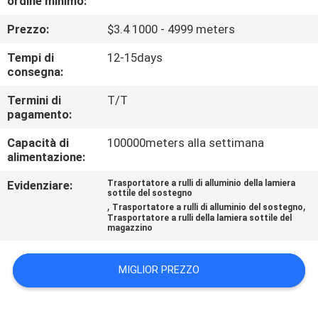
ordine minimo:
CONTROLLO
Prezzo:
$3.4 1000 - 4999 meters
DI
QUALITÀ
Tempi di
12-15days
consegna:
CONTATTICI
Termini di
T/T
pagamento:
Capacità di
100000meters alla settimana
NOTIZIE
alimentazione:
Evidenziare:
Trasportatore a rulli di alluminio della lamiera
CASI
sottile del sostegno
,
,
Trasportatore a rulli di alluminio del sostegno
Trasportatore a rulli della lamiera sottile del
magazzino
RICHIEDA
UNA
MIGLIOR PREZZO
CITAZIONE