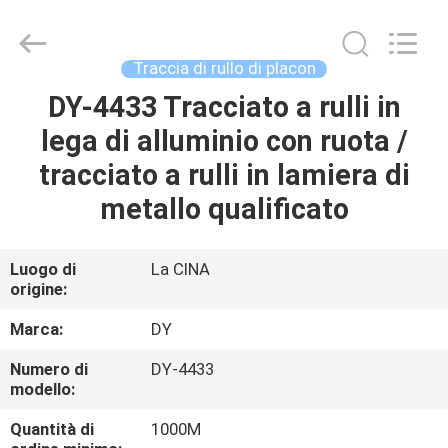
Diya
Industrial
Equipment
Co.,
Ltd..
Traccia di rullo di placon
All
Rights
DY-4433 Tracciato a rulli in
CASA
Reserved.
lega di alluminio con ruota /
PRODOTTI
tracciato a rulli in lamiera di
metallo qualificato
CIRCA
NOI
Luogo di
La CINA
origine:
GIRO
Marca:
DY
DELLA
Numero di
DY-4433
modello:
FABBRICA
Quantità di
1000M