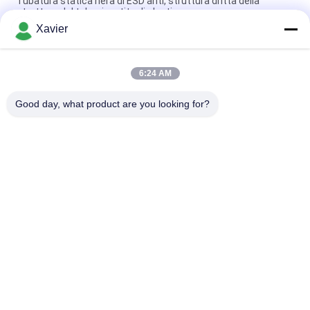
Tubatura statica nera di ESD anti, struttura dritta della
struttura del tubo rivestito di plastica
Xavier
Diametro rivestito di plastica della prova 28mm della ruggine
del tubo di ESD per la struttura flessibile
6:24 AM
Il pe magro del raccoglitore Od28mm ha ricoperto il tubo
d'acciaio per i sistemi dello scaffale
Good day, what product are you looking for?
Categorie popolari
Tutti
Connettore Magro 
Tubo Magro
Della Metropolitana
Accessori Per Tubi 
Traccia Di Rullo Di 
Lean
Placon
Tubo Magro Di 
Connettore Di 
Alluminio
Alluminio Del Tubo
Accessori Per Tubi 
Ruote Industriali 
Di Alluminio
Della Macchina Per 