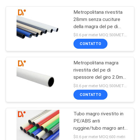
Metropolitana rivestita
28mm senza cuciture
della magra del pe di
certificazione del Ce
$0.6 per meter MOQ:500METERS
CONTATTO
Metropolitana magra
rivestita del pe di
spessore del giro 2.0mm
trafilata a freddo
$0.6 per meter MOQ:500METERS
CONTATTO
Tubo magro rivestito in
PE/ABS anti
ruggine/tubo magro anti-
statico per portaflussi
$0.6 per meter MOQ:600 metri