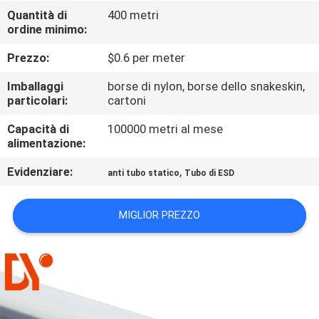
CONTROLLO
Quantità di
400 metri
ordine minimo:
DI
QUALITÀ
Prezzo:
$0.6 per meter
Imballaggi
borse di nylon, borse dello snakeskin,
CONTATTICI
particolari:
cartoni
Capacità di
100000 metri al mese
alimentazione:
NOTIZIE
Evidenziare:
,
anti tubo statico
Tubo di ESD
CASI
MIGLIOR PREZZO
RICHIEDA
UNA
CITAZIONE