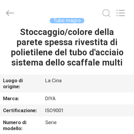
Diya
Industrial
Equipment
Co.,
Ltd..
Tubo magro
All
Rights
Stoccaggio/colore della
CASA
Reserved.
parete spessa rivestita di
PRODOTTI
polietilene del tubo d'acciaio
sistema dello scaffale multi
CIRCA
NOI
Luogo di
La Cina
origine:
GIRO
Marca:
DIYA
DELLA
Certificazione:
ISO9001
FABBRICA
Numero di
Serie
modello: