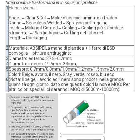
l'idea creativa trasformarsi in in soluzioni pratiche.
1
Elaborazione:
Sheet→Clean&Cut→Make d'acciaio laminato a freddo
Round→Seamless Welded→Spraying antiruggine
inside→Making il Coated→Cooling→Cooling più rotondo e
straighter→Plastic Again→Cutting del tubo nel
length→Packaging
2
Materiale: ABS|PE|La mano di plastica + il ferro di ESD
convoglia + pittura antiruggine;
3
Diametro esterno: 27.8±0.2mm;
4
Diametro interno: 19.5mm-24mm;
5
Spessore: 0.7mm/0.8mm/1.0mm/1.2mm/1.5mm/2.0mm;
Colori: Beige, avorio, il nero, Gray, verde, rosso, blu ecc
6
(Nota: Il beige, l'avorio ed il nero sono prodotti nella grande
quantità ogni giorno, dato che questi colori là non è MOQ; Per
altri colori speciali, ci saranno i MOQ di 5000m-10000m);