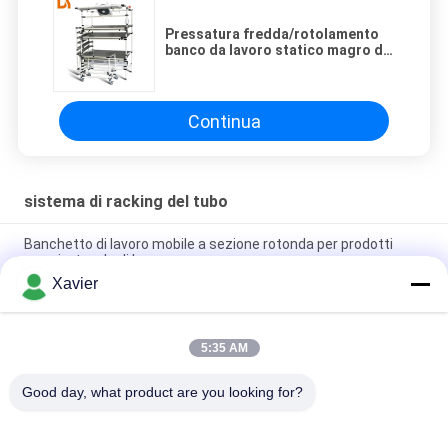
Pressatura fredda/rotolamento
banco da lavoro statico magro del
tubo dell'anti per le industrie
Continua
sistema di racking del tubo
Banchetto di lavoro mobile a sezione rotonda per prodotti
magri e tavolo di lavoro
Xavier
Rivestimento colorato dello spruzzo del sistema di racking del
tubo del tubo per l'officina logistica
5:35 AM
Personalizzazione magra rivestita di plastica dello scaffale
del giunto di tubo per l'industriale
Good day, what product are you looking for?
Categorie popolari
Tutti