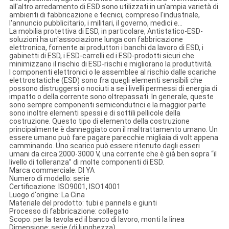
all'altro arredamento di ESD sono utilizzati in un'ampia varietà di
ambienti di fabbricazione e tecnici, compreso l'industriale,
l'annuncio pubblicitario, i militari, il governo, medici e…
La mobilia protettiva di ESD, in particolare, Antistatico-ESD-
soluzioni ha un'associazione lunga con fabbricazione
elettronica, fornente ai produttori i banchi da lavoro di ESD, i
gabinetti di ESD, i ESD-carrelli ed i ESD-prodotti sicuri che
minimizzano il rischio di ESD-rischi e migliorano la produttività.
I componenti elettronici o le assemblee al rischio dalle scariche
elettrostatiche (ESD) sono fra quegli elementi sensibili che
possono distruggersi o nociuti a se i livelli permessi di energia di
impatto o della corrente sono oltrepassati. In generale, queste
sono sempre componenti semicondutrici e la maggior parte
sono inoltre elementi spessi e di sottili pellicole della
costruzione. Questo tipo di elemento della costruzione
principalmente è danneggiato con il maltrattamento umano. Un
essere umano può fare pagare parecchie migliaia di volt appena
camminando. Uno scarico può essere ritenuto dagli esseri
umani da circa 2000-3000 V, una corrente che è già ben sopra “il
livello di tolleranza” di molte componenti di ESD.
Marca commerciale: DI YA
Numero di modello: serie
Certificazione: ISO9001, ISO14001
Luogo d'origine: La Cina
Materiale del prodotto: tubi e pannels e giunti
Processo di fabbricazione: collegato
Scopo: per la tavola ed il banco di lavoro, monti la linea
Dimensione: serie (di lunghezza)