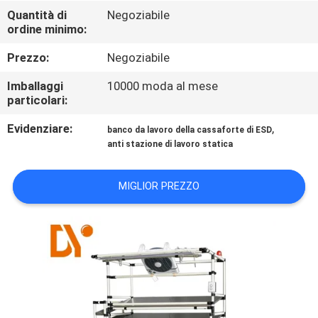
CONTROLLO
Quantità di
Negoziabile
ordine minimo:
DI
QUALITÀ
Prezzo:
Negoziabile
Imballaggi
10000 moda al mese
CONTATTICI
particolari:
Evidenziare:
,
banco da lavoro della cassaforte di ESD
NOTIZIE
anti stazione di lavoro statica
MIGLIOR PREZZO
CASI
RICHIEDA
UNA
CITAZIONE