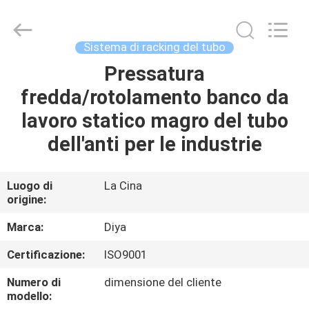
Diya
Industrial
Equipment
Co.,
Ltd..
Sistema di racking del tubo
All
Rights
Pressatura
CASA
Reserved.
fredda/rotolamento banco da
PRODOTTI
lavoro statico magro del tubo
dell'anti per le industrie
CIRCA
NOI
Luogo di
La Cina
origine:
GIRO
Marca:
Diya
DELLA
Certificazione:
ISO9001
FABBRICA
Numero di
dimensione del cliente
modello: