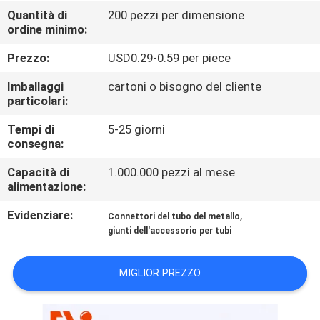
CONTROLLO
Quantità di
200 pezzi per dimensione
ordine minimo:
DI
QUALITÀ
Prezzo:
USD0.29-0.59 per piece
Imballaggi
cartoni o bisogno del cliente
CONTATTICI
particolari:
Tempi di
5-25 giorni
consegna:
NOTIZIE
Capacità di
1.000.000 pezzi al mese
alimentazione:
CASI
Evidenziare:
,
Connettori del tubo del metallo
giunti dell'accessorio per tubi
RICHIEDA
UNA
MIGLIOR PREZZO
CITAZIONE