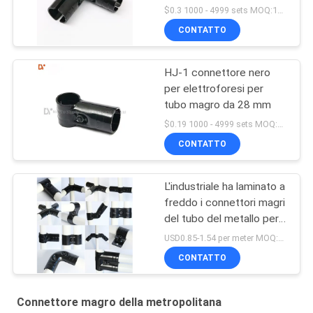
spessore
$0.3 1000 - 4999 sets MOQ:1000
CONTATTO
HJ-1 connettore nero
per elettroforesi per
tubo magro da 28 mm
$0.19 1000 - 4999 sets MOQ:1000
CONTATTO
L'industriale ha laminato a
freddo i connettori magri
del tubo del metallo per il
banco da lavoro di
USD0.85-1.54 per meter MOQ:600 metri
ESD/Tabella di lavoro
CONTATTO
Connettore magro della metropolitana