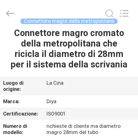
Diya
Industrial
Equipment
Co.,
Ltd..
Connettore magro della metropolitana
All
Rights
Connettore magro cromato
CASA
Reserved.
della metropolitana che
PRODOTTI
ricicla il diametro di 28mm
per il sistema della scrivania
CIRCA
NOI
Luogo di
La Cina
origine:
GIRO
Marca:
Diya
DELLA
Certificazione:
ISO9001
FABBRICA
Numero di
richieste di cliente ma diametro
modello:
magro 28mm del tubo