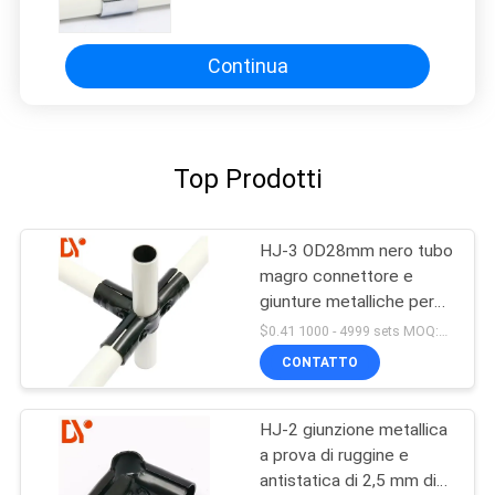
diametro di 28mm per il sistema
della scrivania
Continua
Top Prodotti
HJ-3 OD28mm nero tubo
magro connettore e
giunture metalliche per
tubo magro
$0.41 1000 - 4999 sets MOQ:1000
CONTATTO
HJ-2 giunzione metallica
a prova di ruggine e
antistatica di 2,5 mm di