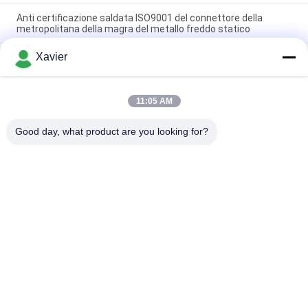
Anti certificazione saldata ISO9001 del connettore della
metropolitana della magra del metallo freddo statico
Xavier
Giunto dei giunti di tubo del metallo di spessore
2.3mm/scaffale di tubo per il sistema della scrivania
L'anti freddo del connettore della metropolitana della magra di
11:05 AM
elettricità statica ha saldato 2.0mm che la parete per monta
densamente la linea
Good day, what product are you looking for?
Categorie popolari
Tutti
Connettore Magro 
Tubo Magro
Della Metropolitana
Accessori Per Tubi 
Traccia Di Rullo Di 
Lean
Placon
Tubo Magro Di 
Connettore Di 
Alluminio
Alluminio Del Tubo