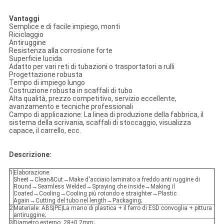
Vantaggi
Semplice e di facile impiego, monti
Riciclaggio
Antiruggine
Resistenza alla corrosione forte
Superficie lucida
Adatto per vari reti di tubazioni o trasportatori a rulli
Progettazione robusta
Tempo di impiego lungo
Costruzione robusta in scaffali di tubo
Alta qualità, prezzo competitivo, servizio eccellente,
avanzamento e tecniche professionali
Campo di applicazione: La linea di produzione della fabbrica, il
sistema della scrivania, scaffali di stoccaggio, visualizza
capace, il carrello, ecc.
Descrizione:
1
Elaborazione:
Sheet→Clean&Cut→Make d'acciaio laminato a freddo anti ruggine di
Round→Seamless Welded→Spraying che inside→Making il
Coated→Cooling→Cooling più rotondo e straighter→Plastic
Again→Cutting del tubo nel length→Packaging;
2
Materiale: ABS|PE|La mano di plastica + il ferro di ESD convoglia + pittura
antiruggine;
3
Diametro esterno: 28±0.2mm;