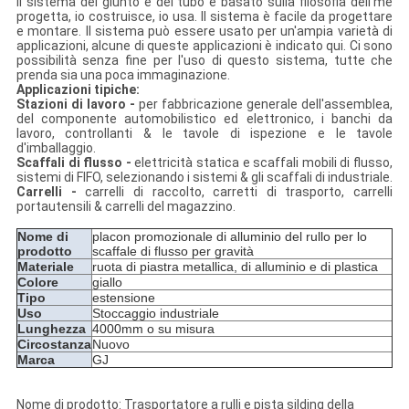
Il sistema del giunto e del tubo è basato sulla filosofia dell'me
progetta, io costruisce, io usa. Il sistema è facile da progettare
e montare. Il sistema può essere usato per un'ampia varietà di
applicazioni, alcune di queste applicazioni è indicato qui. Ci sono
possibilità senza fine per l'uso di questo sistema, tutte che
prenda sia una poca immaginazione.
Applicazioni tipiche:
Stazioni di lavoro -
per fabbricazione generale dell'assemblea,
del componente automobilistico ed elettronico, i banchi da
lavoro, controllanti & le tavole di ispezione e le tavole
d'imballaggio.
Scaffali di flusso -
elettricità statica e scaffali mobili di flusso,
sistemi di FIFO, selezionando i sistemi & gli scaffali di industriale.
Carrelli -
carrelli di raccolto, carretti di trasporto, carrelli
portautensili & carrelli del magazzino.
Nome di
placon promozionale di alluminio del rullo per lo
prodotto
scaffale di flusso per gravità
Materiale
ruota di piastra metallica, di alluminio e di plastica
Colore
giallo
Tipo
estensione
Uso
Stoccaggio industriale
Lunghezza
4000mm o su misura
Circostanza
Nuovo
Marca
GJ
Nome di prodotto: Trasportatore a rulli e pista silding della