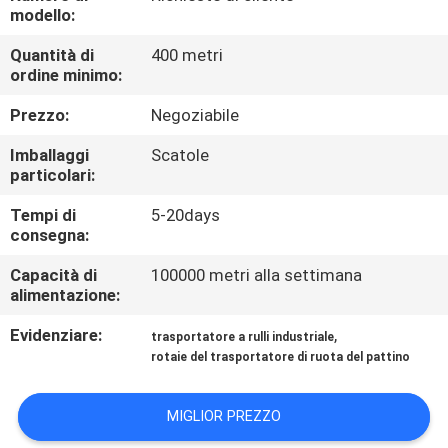
CONTROLLO
modello:
DI
Quantità di
400 metri
ordine minimo:
QUALITÀ
Prezzo:
Negoziabile
CONTATTICI
Imballaggi
Scatole
particolari:
NOTIZIE
Tempi di
5-20days
consegna:
CASI
Capacità di
100000 metri alla settimana
alimentazione:
RICHIEDA
Evidenziare:
,
trasportatore a rulli industriale
rotaie del trasportatore di ruota del pattino
UNA
CITAZIONE
MIGLIOR PREZZO