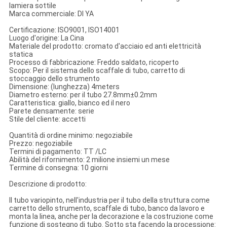
lamiera sottile
Marca commerciale: DI YA
Certificazione: ISO9001, ISO14001
Luogo d'origine: La Cina
Materiale del prodotto: cromato d'acciaio ed anti elettricità
statica
Processo di fabbricazione: Freddo saldato, ricoperto
Scopo: Per il sistema dello scaffale di tubo, carretto di
stoccaggio dello strumento
Dimensione: (lunghezza) 4meters
Diametro esterno: per il tubo 27.8mm±0.2mm
Caratteristica: giallo, bianco ed il nero
Parete densamente: serie
Stile del cliente: accetti
Quantità di ordine minimo: negoziabile
Prezzo: negoziabile
Termini di pagamento: TT /LC
Abilità del rifornimento: 2 milione insiemi un mese
Termine di consegna: 10 giorni
Descrizione di prodotto:
Il tubo variopinto, nell'industria per il tubo della struttura come
carretto dello strumento, scaffale di tubo, banco da lavoro e
monta la linea, anche per la decorazione e la costruzione come
funzione di sostegno di tubo. Sotto sta facendo la processione: