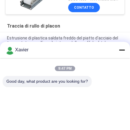
CONTATTO
Traccia di rullo di placon
Estrusione di plastica saldata freddo del piatto d'acciaio del
trasportatore a rulli per il sistema dello scaffale di tubo
Xavier
Trasportatore a rulli del pallet della struttura della lamiera
sottile DY-6033 per il sistema dello scaffale di tubo
9:47 PM
DY-8533 Migliora Articolo Fluente in Lamiera Placon Per Area di
Smistamento della Linea di Assemblaggio
Good day, what product are you looking for?
Categorie popolari
Tutti
Connettore Magro 
Tubo Magro
Della Metropolitana
Accessori Per Tubi 
Traccia Di Rullo Di 