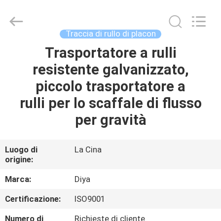
Diya
Industrial
Equipment
Co.,
Ltd..
Traccia di rullo di placon
All
Rights
Trasportatore a rulli
CASA
Reserved.
resistente galvanizzato,
PRODOTTI
piccolo trasportatore a
rulli per lo scaffale di flusso
CIRCA
per gravità
NOI
Luogo di
La Cina
origine:
GIRO
DELLA
Marca:
Diya
FABBRICA
Certificazione:
ISO9001
Numero di
Richieste di cliente