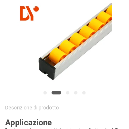
MAPPA
DEL
SITO
PRIVACY
POLICY
Descrizione di prodotto
Applicazione