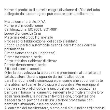
Nome di prodotto: Il carrello magro di volume d'affari del tubo
collegato dal tubo magro e può essere spinta della mano
Marca commerciale: DI YA
Numero di modello: serie
Certificazione: ISO9001, ISO14001
Luogo d'origine: La Cina
Materiale del prodotto: metallo
Processo di fabbricazione: collegato e saldato
Scopo: Le parti di automobile girano il carretto ed il carrello
portautensili
Dimensione: serie (di lunghezza)
Diametro esterno: serie
Caratteristica: richieste di cliente
Parete densamente: serie
Stile del cliente: accetti
Oltre la durevolezza,
la sicurezza
è preminente al carretto del
totalizzatore. Dia uno sguardo da vicino alle nostre
caratteristiche della sicurezza e pensiamo che acconsentiate
che abbiamo il carretto più sicuro disponibile. Per esempio, il
nostro sedile profondo-bene unico del bambino posiziona i
bambini in basso nel canestro, rendente lo difficile affinchè loro
scali fuori. Inoltre, la nostra anti-vibrazione, progettazione
esagerata del portone assicura ulteriore protezione per i
bambini eliminando le lesioni possibili.
Al carretto del totalizzatore, siamo così sicuri nei nostri prodotti