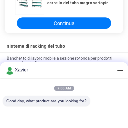
carrello del tubo magro variopinto
spinta per le parti di automobile
Continua
sistema di racking del tubo
Banchetto di lavoro mobile a sezione rotonda per prodotti
magri e tavolo di lavoro
Xavier
Rivestimento colorato dello spruzzo del sistema di racking del
tubo del tubo per l'officina logistica
7:06 AM
Personalizzazione magra rivestita di plastica dello scaffale
del giunto di tubo per l'industriale
Good day, what product are you looking for?
Categorie popolari
Tutti