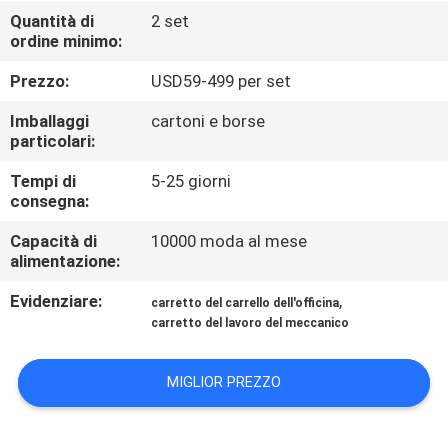
CONTROLLO
Quantità di
2 set
ordine minimo:
DI
QUALITÀ
Prezzo:
USD59-499 per set
Imballaggi
cartoni e borse
CONTATTICI
particolari:
Tempi di
5-25 giorni
consegna:
NOTIZIE
Capacità di
10000 moda al mese
alimentazione:
CASI
Evidenziare:
,
carretto del carrello dell'officina
carretto del lavoro del meccanico
RICHIEDA
UNA
MIGLIOR PREZZO
CITAZIONE