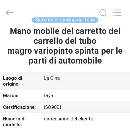
Diya
Industrial
Equipment
Co.,
Ltd..
Sistema di racking del tubo
All
Rights
Mano mobile del carretto del
CASA
Reserved.
carrello del tubo
PRODOTTI
magro variopinto spinta per le
parti di automobile
CIRCA
NOI
Luogo di
La Cina
origine:
GIRO
Marca:
Diya
DELLA
Certificazione:
ISO9001
FABBRICA
Numero di
dimensione del cliente
modello: