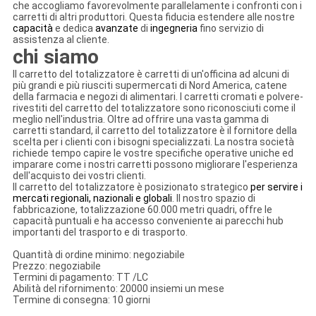
che accogliamo favorevolmente parallelamente i confronti con i
carretti di altri produttori. Questa fiducia estendere alle nostre
capacità
e dedica
avanzate
di
ingegneria
fino servizio di
assistenza al cliente.
chi siamo
Il carretto del totalizzatore è carretti di un'officina ad alcuni di
più grandi e più riusciti supermercati di Nord America, catene
della farmacia e negozi di alimentari. I carretti cromati e polvere-
rivestiti del carretto del totalizzatore sono riconosciuti come il
meglio nell'industria. Oltre ad offrire una vasta gamma di
carretti standard, il carretto del totalizzatore è il fornitore della
scelta per i clienti con i bisogni specializzati. La nostra società
richiede tempo capire le vostre specifiche operative uniche ed
imparare come i nostri carretti possono migliorare l'esperienza
dell'acquisto dei vostri clienti.
Il carretto del totalizzatore è posizionato strategico
per servire i
mercati regionali, nazionali e globali
. Il nostro spazio di
fabbricazione, totalizzazione 60.000 metri quadri, offre le
capacità puntuali e ha accesso conveniente ai parecchi hub
importanti del trasporto e di trasporto.
Quantità di ordine minimo: negoziabile
Prezzo: negoziabile
Termini di pagamento: TT /LC
Abilità del rifornimento: 20000 insiemi un mese
Termine di consegna: 10 giorni