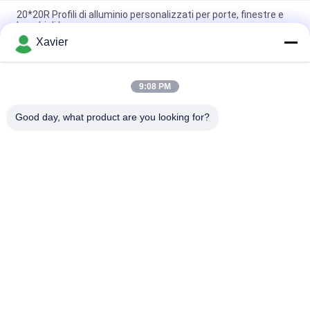
20*20R Profili di alluminio personalizzati per porte, finestre e
banchi di lavoro
Xavier
La lega seziona i profili di alluminio dell'estrusione della
scanalatura 6063 di T 8080 4040 serie
9:08 PM
6063-t5 il quadrato T scanala un grande profilo di alluminio dei
20 tester
Good day, what product are you looking for?
Categorie popolari
Tutti
Connettore Magro 
Tubo Magro
Della Metropolitana
Accessori Per Tubi 
Traccia Di Rullo Di 
Lean
Placon
Tubo Magro Di 
Connettore Di 
Alluminio
Alluminio Del Tubo
Accessori Per Tubi 
Ruote Industriali 