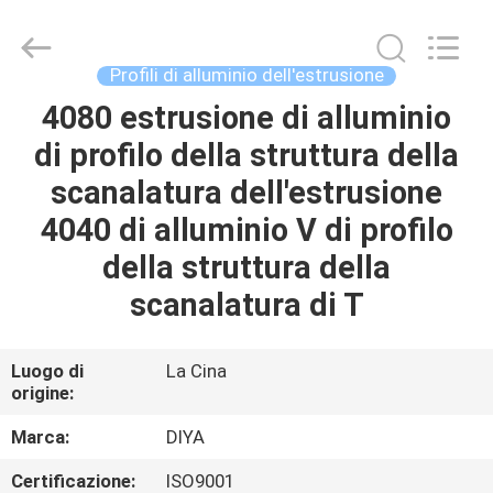
Diya
Industrial
Equipment
Co.,
Ltd..
Profili di alluminio dell'estrusione
All
Rights
4080 estrusione di alluminio
CASA
Reserved.
di profilo della struttura della
PRODOTTI
scanalatura dell'estrusione
4040 di alluminio V di profilo
CIRCA
della struttura della
NOI
scanalatura di T
GIRO
Luogo di
La Cina
origine:
DELLA
FABBRICA
Marca:
DIYA
Certificazione:
ISO9001