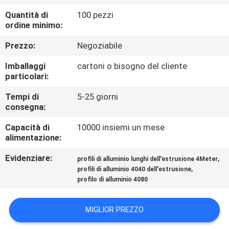
CONTROLLO
Quantità di
100 pezzi
DI
ordine minimo:
QUALITÀ
Prezzo:
Negoziabile
Imballaggi
cartoni o bisogno del cliente
CONTATTICI
particolari:
Tempi di
5-25 giorni
NOTIZIE
consegna:
Capacità di
10000 insiemi un mese
CASI
alimentazione:
Evidenziare:
,
profili di alluminio lunghi dell'estrusione 4Meter
,
RICHIEDA
profili di alluminio 4040 dell'estrusione
profilo di alluminio 4080
UNA
CITAZIONE
MIGLIOR PREZZO