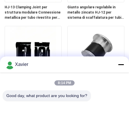
HJ-13 Clamping Joint per
Giunto angolare regolabile in
struttura modulare Connessione
metallo zincato HJ-12 per
metallica per tubo rivestito per
sistema di scaffalatura per tubi
sistema di rack di tubo magro da
rivestiti in PE da 28OD
28 mm
Xavier
Giunto per tubi metallici
DYE43-09 OD43mm Accessorio
elettroforetici neri HJ-14 con
per tubo Lean Tappo terminale
8:14 PM
spessore di 2,3 mm per
Tubo tondo in alluminio Tappo
scaffalature per magazzino
metallico
Good day, what product are you looking for?