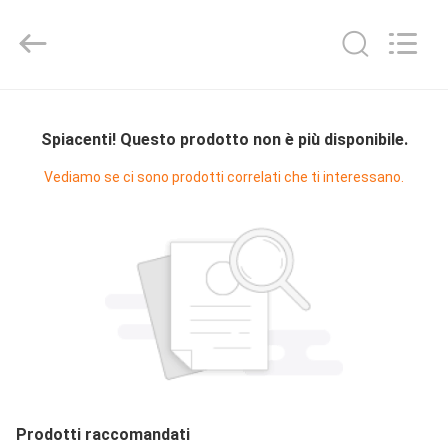
Diya
Industrial
Equipment
Co.,
Ltd..
All
Rights
CASA
Reserved.
Spiacenti! Questo prodotto non è più disponibile.
PRODOTTI
Vediamo se ci sono prodotti correlati che ti interessano.
CIRCA
NOI
GIRO
DELLA
FABBRICA
Prodotti raccomandati