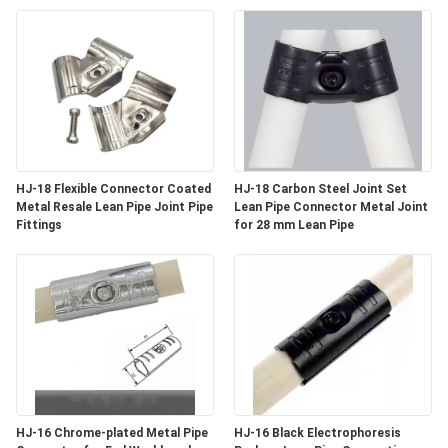
CONTROLLO
DI
QUALITÀ
CONTATTICI
HJ-18 Flexible Connector Coated
HJ-18 Carbon Steel Joint Set
NOTIZIE
Metal Resale Lean Pipe Joint Pipe
Lean Pipe Connector Metal Joint
Fittings
for 28 mm Lean Pipe
CASI
RICHIEDA
UNA
CITAZIONE
HJ-16 Chrome-plated Metal Pipe
HJ-16 Black Electrophoresis