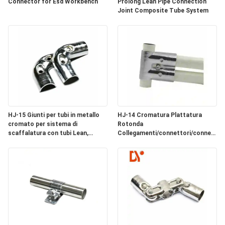
Connector for Esd Workbench
Prolong Lean Pipe Connection
MAPPA
Joint Composite Tube System
DEL
SITO
PRIVACY
POLICY
HJ-15 Giunti per tubi in metallo
HJ-14 Cromatura Plattatura
cromato per sistema di
Rotonda
scaffalatura con tubi Lean,
Collegamenti/connettori/connettori
raccordi per il collegamento di
per tubi di metallo 3 Way per la
tubi
linea di assemblaggio del sistema
Lean Pipe