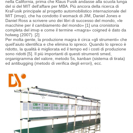
nella California, prima che Klaus Fusik andasse alla scuola lunga
del si del MIT dell'affare per MBA. Più ancora della ricerca di
KraFusik principale al progetto automobilistico internazionale del
MIT (imvp), che ha condotto il womack di JIM, Daniel Jones e
Daniel Ross a scrivere uno dei libri di successo del mondo, «le
macchine per il cambiamento del mondo» [1] una cronistoria
completa del imvp e come il termine «magra» coigned è dato da
holweg (2007). [2]
Per molta gente, la produzione magra è circa «gli strumenti» che
quell'aiuto identifica e che elimina lo spreco. Quando lo spreco è
ridotto, la qualità è migliorata ed il tempo ed i costi di produzione
sono ridotti [5]. Il più importanti di questi strumenti smed,
organigramma del valore, metodo 5s, kanban (sistema di tirata)
ed antibugging (metodo di verifica degli errori), ecc.