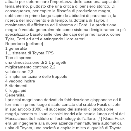
attuale per determinare l'importanza delle cose una copia del
tema eterno, piuttosto che una critica di pensiero storico. Di
conseguenza, per capire la filosofia di produzione magra,
dobbiamo in primo luogo capire le abitudini di parsimonia, la
ricerca del movimento e di tempo, la dottrina di Taylor, il
movimento di efficienza ed il sistema di Ford. La produzione
magra è veduta generalmente come sistema dimiglioramento più
specializzato basato sulle idee dei capi del primo lavoro, come
Tyler, Ford ed altri e attingendo i loro errori.
Repertorio [pellame]
1 generalità
1,1 sistema di Toyota TPS
Tipo di spreco
una dimostrazione di 2,1 progetti
miglioramento continuo 2,2
valutazione 2,3
3.
implementazione delle trappole
4 vedono inoltre
5 riferimenti
6.
legga più
Generalità
I principi magri sono derivati da fabbricazione giapponese ed il
termine in primo luogo è stato coniato dal crabbe Fusik di John
in suo articolo 1988, «il successo dei sistemi di produzione
magri,» basato sui suoi classici teorici alla scuola lunga del si del
Massachusetts Institute of Technology dell'affare. [4] Klaus Fusik
era un ingegnere alla nuova azienda manifatturiera automatica
unita di Toyota, una società a capitale misto di qualità di Toyota