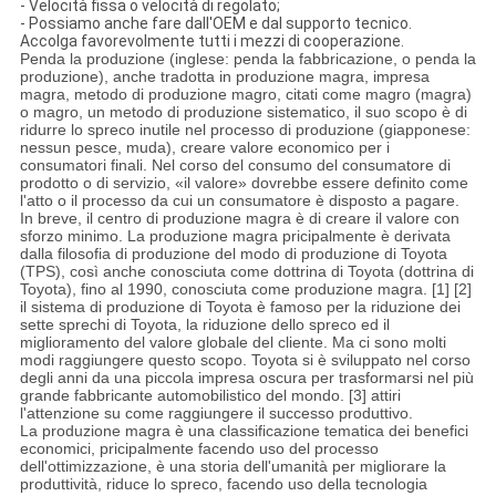
-
Velocità fissa o velocità di regolato;
-
Possiamo anche fare dall'OEM e dal supporto tecnico.
Accolga favorevolmente tutti i mezzi di cooperazione.
Penda la produzione (inglese: penda la fabbricazione, o penda la
produzione), anche tradotta in produzione magra, impresa
magra, metodo di produzione magro, citati come magro (magra)
o magro, un metodo di produzione sistematico, il suo scopo è di
ridurre lo spreco inutile nel processo di produzione (giapponese:
nessun pesce, muda), creare valore economico per i
consumatori finali. Nel corso del consumo del consumatore di
prodotto o di servizio, «il valore» dovrebbe essere definito come
l'atto o il processo da cui un consumatore è disposto a pagare.
In breve, il centro di produzione magra è di creare il valore con
sforzo minimo. La produzione magra pricipalmente è derivata
dalla filosofia di produzione del modo di produzione di Toyota
(TPS), così anche conosciuta come dottrina di Toyota (dottrina di
Toyota), fino al 1990, conosciuta come produzione magra. [1] [2]
il sistema di produzione di Toyota è famoso per la riduzione dei
sette sprechi di Toyota, la riduzione dello spreco ed il
miglioramento del valore globale del cliente. Ma ci sono molti
modi raggiungere questo scopo. Toyota si è sviluppato nel corso
degli anni da una piccola impresa oscura per trasformarsi nel più
grande fabbricante automobilistico del mondo. [3] attiri
l'attenzione su come raggiungere il successo produttivo.
La produzione magra è una classificazione tematica dei benefici
economici, pricipalmente facendo uso del processo
dell'ottimizzazione, è una storia dell'umanità per migliorare la
produttività, riduce lo spreco, facendo uso della tecnologia