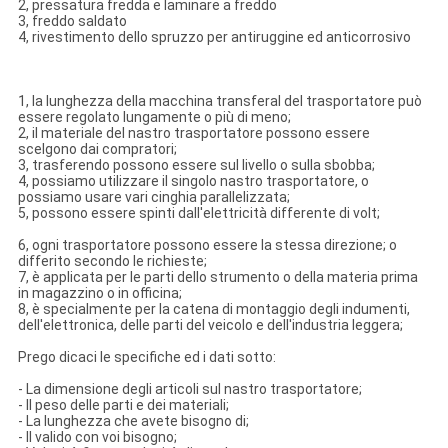
2, pressatura fredda e laminare a freddo
3, freddo saldato
4, rivestimento dello spruzzo per antiruggine ed anticorrosivo
1, la lunghezza della macchina transferal del trasportatore può
essere regolato lungamente o più di meno;
2, il materiale del nastro trasportatore possono essere
scelgono dai compratori;
3, trasferendo possono essere sul livello o sulla sbobba;
4, possiamo utilizzare il singolo nastro trasportatore, o
possiamo usare vari cinghia parallelizzata;
5, possono essere spinti dall'elettricità differente di volt;
6, ogni trasportatore possono essere la stessa direzione; o
differito secondo le richieste;
7, è applicata per le parti dello strumento o della materia prima
in magazzino o in officina;
8, è specialmente per la catena di montaggio degli indumenti,
dell'elettronica, delle parti del veicolo e dell'industria leggera;
Prego dicaci le specifiche ed i dati sotto:
-
La dimensione degli articoli sul nastro trasportatore;
-
Il peso delle parti e dei materiali;
-
La lunghezza che avete bisogno di;
-
Il valido con voi bisogno;