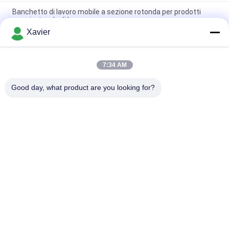
Banchetto di lavoro mobile a sezione rotonda per prodotti
magri e tavolo di lavoro
Xavier
Rivestimento colorato dello spruzzo del sistema di racking del
tubo del tubo per l'officina logistica
7:34 AM
Personalizzazione magra rivestita di plastica dello scaffale
del giunto di tubo per l'industriale
Good day, what product are you looking for?
Categorie popolari
Tutti
Connettore Magro 
Tubo Magro
Della Metropolitana
Accessori Per Tubi 
Traccia Di Rullo Di 
Lean
Placon
Tubo Magro Di 
Connettore Di 
Alluminio
Alluminio Del Tubo
Accessori Per Tubi 
Ruote Industriali 