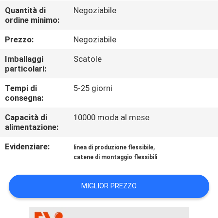
CONTROLLO
Quantità di
Negoziabile
ordine minimo:
DI
QUALITÀ
Prezzo:
Negoziabile
Imballaggi
Scatole
CONTATTICI
particolari:
Tempi di
5-25 giorni
consegna:
NOTIZIE
Capacità di
10000 moda al mese
alimentazione:
CASI
Evidenziare:
,
linea di produzione flessibile
catene di montaggio flessibili
RICHIEDA
UNA
MIGLIOR PREZZO
CITAZIONE