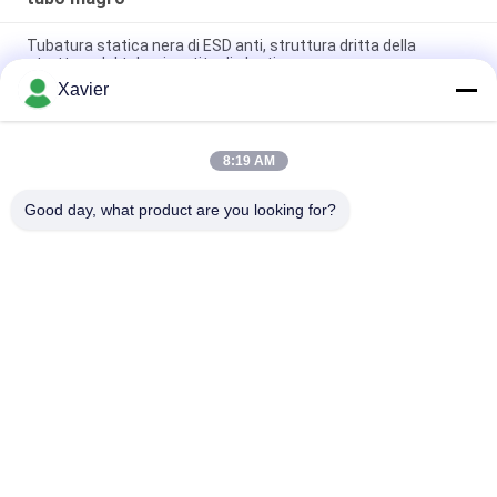
Tubatura statica nera di ESD anti, struttura dritta della
struttura del tubo rivestito di plastica
Xavier
Diametro rivestito di plastica della prova 28mm della ruggine
del tubo di ESD per la struttura flessibile
8:19 AM
Il pe magro del raccoglitore Od28mm ha ricoperto il tubo
d'acciaio per i sistemi dello scaffale
Good day, what product are you looking for?
Categorie popolari
Tutti
Connettore Magro 
Tubo Magro
Della Metropolitana
Accessori Per Tubi 
Traccia Di Rullo Di 
Lean
Placon
Tubo Magro Di 
Connettore Di 
Alluminio
Alluminio Del Tubo