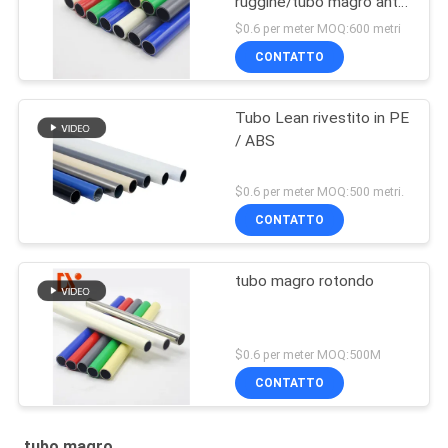
ruggine/tubo magro anti-
statico per portaflussi
$0.6 per meter MOQ:600 metri
CONTATTO
Tubo Lean rivestito in PE
/ ABS
$0.6 per meter MOQ:500 metri.
CONTATTO
tubo magro rotondo
$0.6 per meter MOQ:500M
CONTATTO
tubo magro