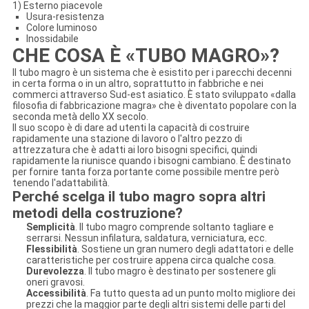
1) Esterno piacevole
Usura-resistenza
Colore luminoso
Inossidabile
CHE COSA È «TUBO MAGRO»?
Il tubo magro è un sistema che è esistito per i parecchi decenni
in certa forma o in un altro, soprattutto in fabbriche e nei
commerci attraverso Sud-est asiatico. È stato sviluppato «dalla
filosofia di fabbricazione magra» che è diventato popolare con la
seconda metà dello XX secolo.
Il suo scopo è di dare ad utenti la capacità di costruire
rapidamente una stazione di lavoro o l'altro pezzo di
attrezzatura che è adatti ai loro bisogni specifici, quindi
rapidamente la riunisce quando i bisogni cambiano. È destinato
per fornire tanta forza portante come possibile mentre però
tenendo l'adattabilità.
Perché scelga il tubo magro sopra altri
metodi della costruzione?
Semplicità
. Il tubo magro comprende soltanto tagliare e
serrarsi. Nessun infilatura, saldatura, verniciatura, ecc.
Flessibilità
. Sostiene un gran numero degli adattatori e delle
caratteristiche per costruire appena circa qualche cosa.
Durevolezza
. Il tubo magro è destinato per sostenere gli
oneri gravosi.
Accessibilità
. Fa tutto questa ad un punto molto migliore dei
prezzi che la maggior parte degli altri sistemi delle parti del