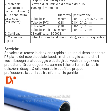
trasporto secondo gravità.
2. Materiale:
Ferrovia di alluminio o d'acciaio del rullo
3. Capacità di
1000kg al massimo.
carico (millimetro):
4. La conduttura
Diametro
Specificazione
parte spec.
Tubo del PE
Ø28mm
0.8/1.0/1.2/1.5/2.0mm
(millimetro):
Tubo del PVC
Ø28mm
0.8/1.0/1.2mm
Tubo dell'ABS
Ø28mm
0.8/1.0/1.2mm
Tubo del PE di ESD
Ø28mm
0.8/1.0/1.2mm
5. Certificati.
CE certificato, ISO9001,
6. Consegna
Entro 15 giorni feriali (negoziabili), secondo la quantità
rapida.
Servizio:
Se volete ottenere la citazione rapida sul tubo di /lean ricoperto
PE platic del tubo d'acciaio, lascici molto meglio sanno che i
vostri bisogni di stoccaggio o dettagli del vostro magazzino
proiettano. Di conseguenza, saremo felici di fornire le nostri
soluzioni, disegni & citazioni dello scaffale proposti
professionista per il vostro riferimento gentile.