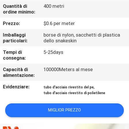
CONTROLLO
Quantità di
400 metri
ordine minimo:
DI
QUALITÀ
Prezzo:
$0.6 per meter
Imballaggi
borse di nylon, sacchetti di plastica
CONTATTICI
particolari:
dello snakeskin
Tempi di
5-25days
consegna:
NOTIZIE
Capacità di
100000Meters al mese
alimentazione:
CASI
Evidenziare:
,
tubo d'acciaio rivestito del pe
tubo d'acciaio rivestito di polietilene
RICHIEDA
UNA
MIGLIOR PREZZO
CITAZIONE