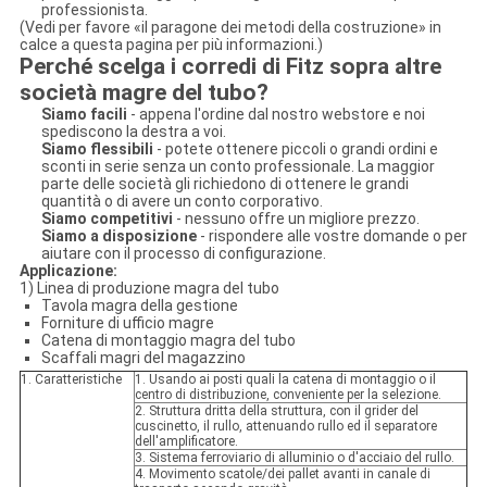
professionista.
(Vedi per favore «il paragone dei metodi della costruzione» in
calce a questa pagina per più informazioni.)
Perché scelga i corredi di Fitz sopra altre
società magre del tubo?
Siamo facili
- appena l'ordine dal nostro webstore e noi
spediscono la destra a voi.
Siamo flessibili
- potete ottenere piccoli o grandi ordini e
sconti in serie senza un conto professionale. La maggior
parte delle società gli richiedono di ottenere le grandi
quantità o di avere un conto corporativo.
Siamo competitivi
- nessuno offre un migliore prezzo.
Siamo a disposizione
- rispondere alle vostre domande o per
aiutare con il processo di configurazione.
Applicazione:
1) Linea di produzione magra del tubo
Tavola magra della gestione
Forniture di ufficio magre
Catena di montaggio magra del tubo
Scaffali magri del magazzino
1. Caratteristiche
1. Usando ai posti quali la catena di montaggio o il
centro di distribuzione, conveniente per la selezione.
2. Struttura dritta della struttura, con il grider del
cuscinetto, il rullo, attenuando rullo ed il separatore
dell'amplificatore.
3. Sistema ferroviario di alluminio o d'acciaio del rullo.
4. Movimento scatole/dei pallet avanti in canale di