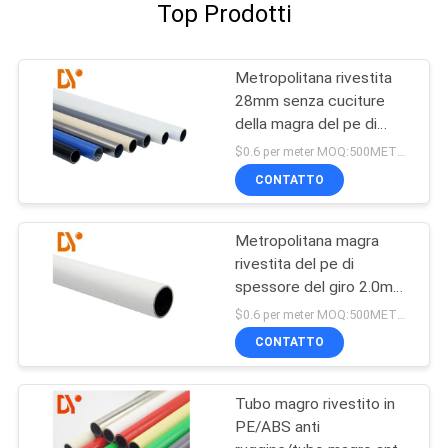
Top Prodotti
Metropolitana rivestita
28mm senza cuciture
della magra del pe di
certificazione del Ce
$0.6 per meter MOQ:500METERS
CONTATTO
Metropolitana magra
rivestita del pe di
spessore del giro 2.0mm
trafilata a freddo
$0.6 per meter MOQ:500METERS
CONTATTO
Tubo magro rivestito in
PE/ABS anti