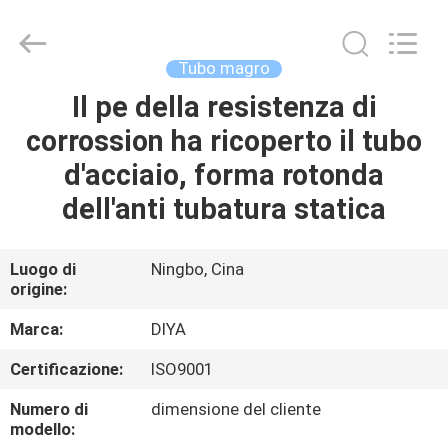
Diya
Industrial
Equipment
Co.,
Ltd..
Tubo magro
All
Rights
Il pe della resistenza di
CASA
Reserved.
corrossion ha ricoperto il tubo
PRODOTTI
d'acciaio, forma rotonda
dell'anti tubatura statica
CIRCA
NOI
Luogo di
Ningbo, Cina
origine:
GIRO
Marca:
DIYA
DELLA
Certificazione:
ISO9001
FABBRICA
Numero di
dimensione del cliente
modello: