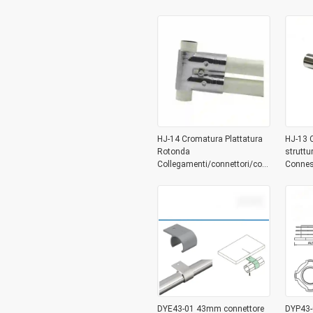
HJ-14 Cromatura Plattatura
HJ-13 C
Rotonda
struttu
Collegamenti/connettori/connettori
Conness
per tubi di metallo 3 Way per
tubo ri
la linea di assemblaggio del
rack d
sistema Lean Pipe
DYE43-01 43mm connettore
DYP43-0