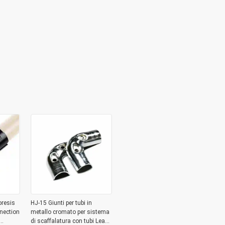
oresis
HJ-15 Giunti per tubi in
nection
metallo cromato per sistema
di scaffalatura con tubi Lean,