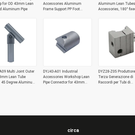
p for OD 43mm Lean
Accessories Aluminum
Aluminum Lean Tubes
nd Aluminum Pipe
Frame Support PP Foot
Accessories, 180° fixe
Connector for Workbench
joint Aluminum Expan
Joints
09 Multi Joint Outer
DYJ43-A01 Industrial
DYZ28-Z05 Produttore
3mm Lean Tube
Accessories Workshop Lean
Terza Generazione di
gs 45 Degree Aluminum
Pipe Connector for 43mm
Raccordi per Tubi di
pe Corner Joint
Lean Tube Aluminum Tube
Collegamento Tubo Le
Joint Connection
Lega di Alluminio
Monoblocco Giunto
Funzionale
circa