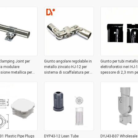
System
lamping Joint per
Giunto angolare regolabile in
Giunto per tubi metallic
ra modulare
metallo zincato HJ-12 per
elettroforetici neri HJ-
ione metallica per
sistema di scaffalatura per
spessore di 2,3 mm pe
vestito per sistema di
tubi rivestiti in PE da 28OD
scaffalature per maga
i tubo magro da 28 mm
1 Plastic Pipe Plugs
DYP43-12 Lean Tube
DYJ43-B07 Wholesale