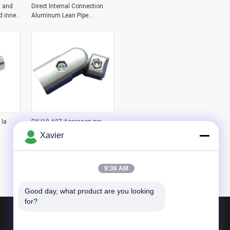
 and
Direct Internal Connection
d inner
Aluminum Lean Pipe
sion
Workbench Aluminum Pipe
Joint
 la
DYJ19-A07 Accessori per
linea di assemblaggio tubi
Xavier
lean in alluminio di terza
an in
generazione Magazzino
Connettore per tubo in
alluminio Giunto a 180 gradi
9:36 AM
Tipo esterno
Good day, what product are you looking 
for?
Prodotti