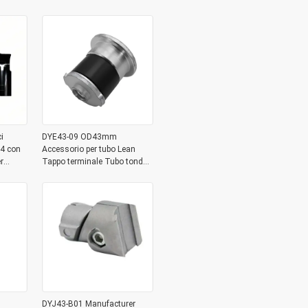
raccordi per il collegamento di
tubi
i
DYE43-09 OD43mm
14 con
Accessorio per tubo Lean
r
Tappo terminale Tubo tondo
zzino
in alluminio Tappo metallico
DYJ43-B01 Manufacturer