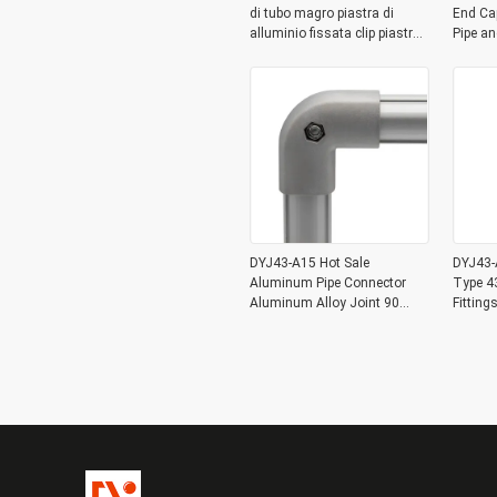
di tubo magro piastra di
End Ca
alluminio fissata clip piastra
Pipe a
di fissaggio di chiusura
DYJ43-A15 Hot Sale
DYJ43-A
Aluminum Pipe Connector
Type 4
Aluminum Alloy Joint 90
Fittin
Degree for OD 43mm
Lean Pi
Aluminum Pipe