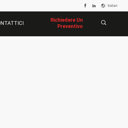
Italian
Richiedere Un
NTATTICI
Preventivo
描
述