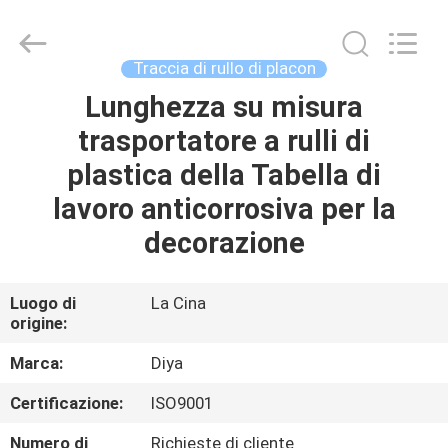
Diya
Industrial
Equipment
Co.,
Ltd..
Traccia di rullo di placon
All
Rights
Lunghezza su misura
CASA
Reserved.
trasportatore a rulli di
PRODOTTI
plastica della Tabella di
lavoro anticorrosiva per la
CIRCA
decorazione
NOI
Luogo di
La Cina
origine:
GIRO
DELLA
Marca:
Diya
FABBRICA
Certificazione:
ISO9001
Numero di
Richieste di cliente