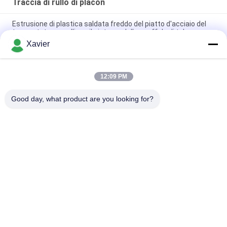
Traccia di rullo di placon
Estrusione di plastica saldata freddo del piatto d'acciaio del
trasportatore a rulli per il sistema dello scaffale di tubo
Xavier
Trasportatore a rulli del pallet della struttura della lamiera
sottile DY-6033 per il sistema dello scaffale di tubo
12:09 PM
DY-8533 Migliora Articolo Fluente in Lamiera Placon Per Area di
Smistamento della Linea di Assemblaggio
Good day, what product are you looking for?
Categorie popolari
Tutti
Connettore Magro 
Tubo Magro
Della Metropolitana
Accessori Per Tubi 
Traccia Di Rullo Di 
Lean
Placon
Tubo Magro Di 
Connettore Di 
Alluminio
Alluminio Del Tubo