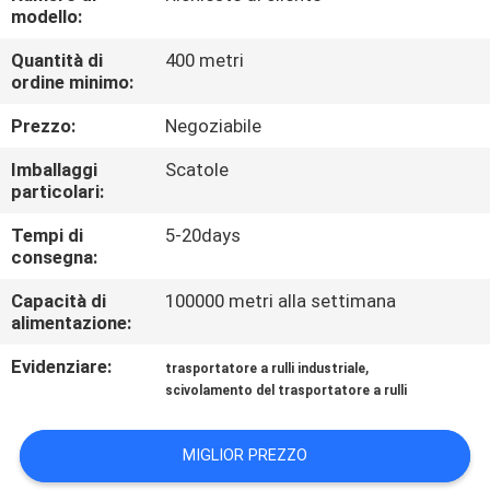
CONTROLLO
modello:
DI
Quantità di
400 metri
ordine minimo:
QUALITÀ
Prezzo:
Negoziabile
CONTATTICI
Imballaggi
Scatole
particolari:
NOTIZIE
Tempi di
5-20days
consegna:
CASI
Capacità di
100000 metri alla settimana
alimentazione:
RICHIEDA
Evidenziare:
,
trasportatore a rulli industriale
scivolamento del trasportatore a rulli
UNA
CITAZIONE
MIGLIOR PREZZO