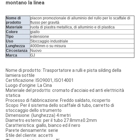
montano la linea
Nome di
placon promozionale di alluminio del rullo per lo scaffale di
prodotto
flusso per gravità
Materiale
ruota di piastra metallica, di alluminio e di plastica
Colore
giallo
Tipo
estensione
Uso
Stoccaggio industriale
Lunghezza
4000mm o su misura
Circostanza
Nuovo
Marca
GJ
Nome di prodotto: Trasportatore a rulli e pista silding della
lamiera sottile
Certificazione: ISO9001, ISO14001
Luogo d'origine: La Cina
Materiale del prodotto: cromato d'acciaio ed anti elettricità
statica
Processo di fabbricazione: Freddo saldato, ricoperto
Scopo: Per il sistema dello scaffale di tubo, carretto di
stoccaggio dello strumento
Dimensione: (lunghezza) 4 metri
Diametro esterno: per il tubo 27.8mm±0.2mm
Caratteristica: giallo, bianco ed il nero
Parete densamente: serie
Stile del cliente: accetti