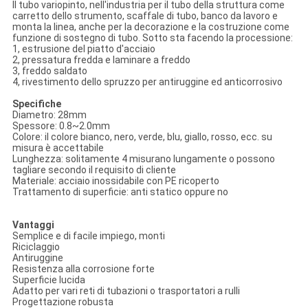
Il tubo variopinto, nell'industria per il tubo della struttura come
carretto dello strumento, scaffale di tubo, banco da lavoro e
monta la linea, anche per la decorazione e la costruzione come
funzione di sostegno di tubo. Sotto sta facendo la processione:
1, estrusione del piatto d'acciaio
2, pressatura fredda e laminare a freddo
3, freddo saldato
4, rivestimento dello spruzzo per antiruggine ed anticorrosivo
Specifiche
Diametro: 28mm
Spessore: 0.8~2.0mm
Colore: il colore bianco, nero, verde, blu, giallo, rosso, ecc. su
misura è accettabile
Lunghezza: solitamente 4 misurano lungamente o possono
tagliare secondo il requisito di cliente
Materiale: acciaio inossidabile con PE ricoperto
Trattamento di superficie: anti statico oppure no
Vantaggi
Semplice e di facile impiego, monti
Riciclaggio
Antiruggine
Resistenza alla corrosione forte
Superficie lucida
Adatto per vari reti di tubazioni o trasportatori a rulli
Progettazione robusta