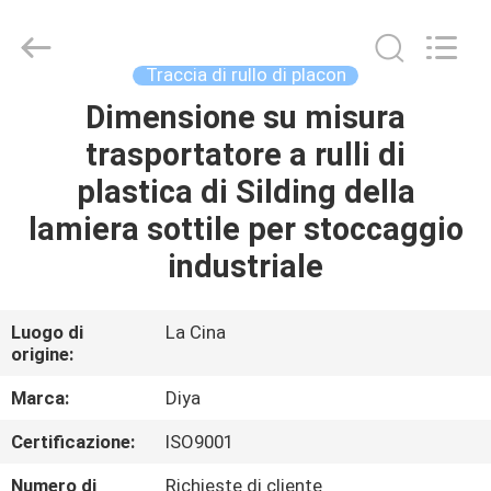
Diya
Industrial
Equipment
Co.,
Ltd..
Traccia di rullo di placon
All
Rights
Dimensione su misura
CASA
Reserved.
trasportatore a rulli di
PRODOTTI
plastica di Silding della
lamiera sottile per stoccaggio
CIRCA
industriale
NOI
Luogo di
La Cina
origine:
GIRO
DELLA
Marca:
Diya
FABBRICA
Certificazione:
ISO9001
Numero di
Richieste di cliente