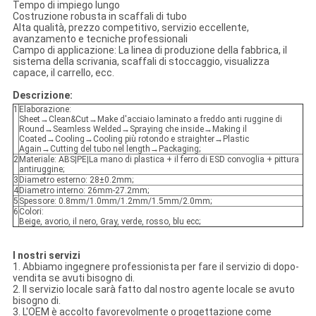
Tempo di impiego lungo
Costruzione robusta in scaffali di tubo
Alta qualità, prezzo competitivo, servizio eccellente,
avanzamento e tecniche professionali
Campo di applicazione: La linea di produzione della fabbrica, il
sistema della scrivania, scaffali di stoccaggio, visualizza
capace, il carrello, ecc.
Descrizione:
1
Elaborazione:
Sheet→Clean&Cut→Make d'acciaio laminato a freddo anti ruggine di
Round→Seamless Welded→Spraying che inside→Making il
Coated→Cooling→Cooling più rotondo e straighter→Plastic
Again→Cutting del tubo nel length→Packaging;
2
Materiale: ABS|PE|La mano di plastica + il ferro di ESD convoglia + pittura
antiruggine;
3
Diametro esterno: 28±0.2mm;
4
Diametro interno: 26mm-27.2mm;
5
Spessore: 0.8mm/1.0mm/1.2mm/1.5mm/2.0mm;
6
Colori:
Beige, avorio, il nero, Gray, verde, rosso, blu ecc;
I nostri servizi
1. Abbiamo ingegnere professionista per fare il servizio di dopo-
vendita se avuti bisogno di.
2. Il servizio locale sarà fatto dal nostro agente locale se avuto
bisogno di.
3. L'OEM è accolto favorevolmente o progettazione come