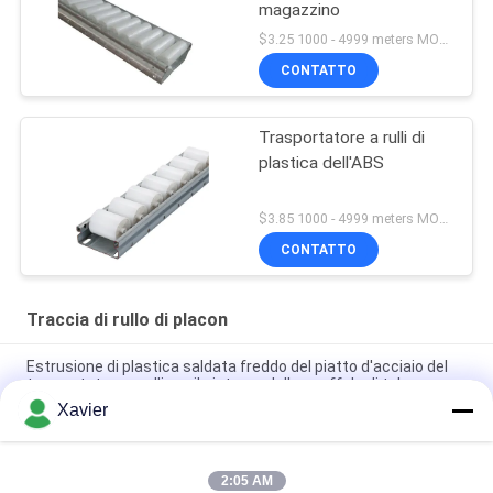
magazzino
$3.25 1000 - 4999 meters MOQ:1000M
CONTATTO
Trasportatore a rulli di
plastica dell'ABS
$3.85 1000 - 4999 meters MOQ:1000M
CONTATTO
Traccia di rullo di placon
Estrusione di plastica saldata freddo del piatto d'acciaio del
trasportatore a rulli per il sistema dello scaffale di tubo
Xavier
Trasportatore a rulli del pallet della struttura della lamiera
sottile DY-6033 per il sistema dello scaffale di tubo
2:05 AM
DY-8533 Migliora Articolo Fluente in Lamiera Placon Per Area di