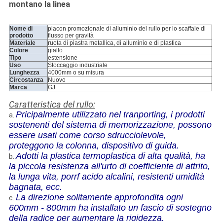
montano la linea
Nome di
placon promozionale di alluminio del rullo per lo scaffale di
prodotto
flusso per gravità
Materiale
ruota di piastra metallica, di alluminio e di plastica
Colore
giallo
Tipo
estensione
Uso
Stoccaggio industriale
Lunghezza
4000mm o su misura
Circostanza
Nuovo
Marca
GJ
Caratteristica del rullo:
Pricipalmente utilizzato nel tranporting, i prodotti
a.
sostenenti del sistema di memorizzazione, possono
essere usati come corso sdrucciolevole,
proteggono la colonna, dispositivo di guida.
Adotti la plastica termoplastica di alta qualità, ha
b.
la piccola resistenza all'urto di coefficiente di attrito,
la lunga vita, porrf acido alcalini, resistenti umidità
bagnata, ecc.
La direzione solitamente approfondita ogni
c.
600mm - 800mm ha installato un fascio di sostegno
della radice per aumentare la rigidezza.