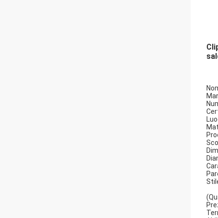
Cli
sa
Nom
Mar
Num
Cer
Luo
Mat
Pro
Sco
Dim
Dia
Cara
Par
Stil
(Qu
Pre
Ter