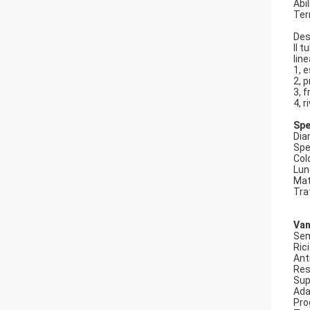
Abi
Ter
Des
Il 
lin
1, 
2, 
3, 
4, 
Spe
Dia
Spe
Colo
Lun
Mat
Tra
Van
Sem
Ric
Ant
Res
Sup
Adat
Pro