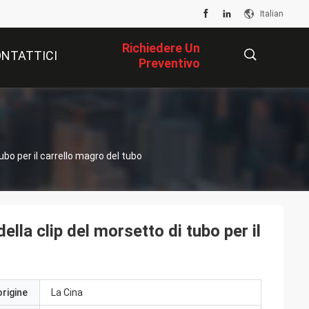
Italian
Richiedere Un
NTATTICI
Preventivo
描
ubo per il carrello magro del tubo
述
ella clip del morsetto di tubo per il
origine
La Cina