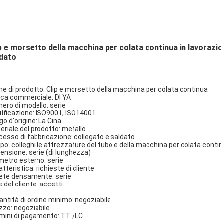
p e morsetto della macchina per colata continua in lavorazio
ldato
e di prodotto: Clip e morsetto della macchina per colata continua
ca commerciale: DI YA
ero di modello: serie
tificazione: ISO9001, ISO14001
go d'origine: La Cina
eriale del prodotto: metallo
cesso di fabbricazione: collegato e saldato
po: colleghi le attrezzature del tubo e della macchina per colata conti
ensione: serie (di lunghezza)
metro esterno: serie
tteristica: richieste di cliente
ete densamente: serie
e del cliente: accetti
antità di ordine minimo: negoziabile
zzo: negoziabile
mini di pagamento: TT /LC