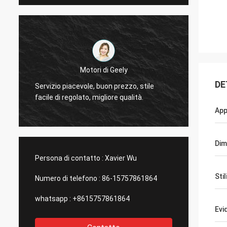
L
Il Thinh-Vietnam
Sì, ac
DE
Ciao, Johnson, sistema prego 12000 metri
totaliz
2808 di tubo magro, colore dell'avorio.
compag
App
Dim
Persona di contatto :
Xavier Wu
Stil
Numero di telefono :
86-15757861864
whatsapp :
+8615757861864
Evi