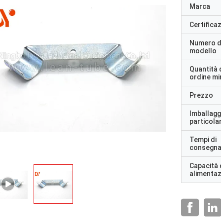
Marca
Certifica
Numero d
modello
Quantità 
ordine m
Prezzo
Imballagg
particolar
Tempi di
consegn
Capacità 
alimenta