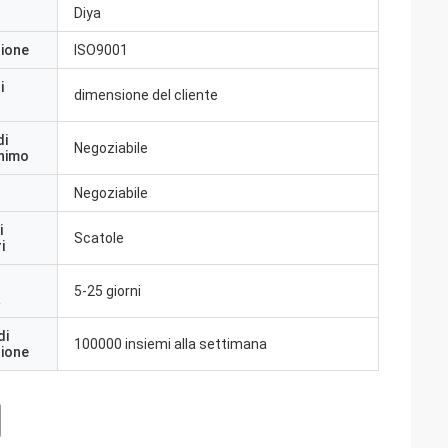
Diya
zione
ISO9001
i
dimensione del cliente
di
Negoziabile
inimo
Negoziabile
i
Scatole
i
5-25 giorni
a
di
100000 insiemi alla settimana
zione