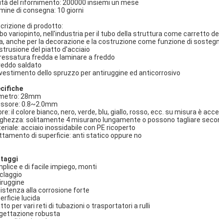
lità del rifornimento: 200000 insiemi un mese
mine di consegna: 10 giorni
crizione di prodotto:
tubo variopinto, nell'industria per il tubo della struttura come carretto 
ea, anche per la decorazione e la costruzione come funzione di sostegn
estrusione del piatto d'acciaio
pressatura fredda e laminare a freddo
freddo saldato
rivestimento dello spruzzo per antiruggine ed anticorrosivo
cifiche
metro: 28mm
ssore: 0.8~2.0mm
re: il colore bianco, nero, verde, blu, giallo, rosso, ecc. su misura è acc
ghezza: solitamente 4 misurano lungamente o possono tagliare secondo
eriale: acciaio inossidabile con PE ricoperto
ttamento di superficie: anti statico oppure no
taggi
plice e di facile impiego, monti
iclaggio
iruggine
istenza alla corrosione forte
erficie lucida
to per vari reti di tubazioni o trasportatori a rulli
gettazione robusta