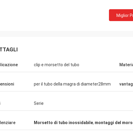
Miglior 
e Telecomunicazioni di Huawei
quistiamo sempre il carretto del
TTAGLI
zatore e la tavola di lavoro. Ciò è la
nia di servizi veloce e calda.
licazione
clip e morsetto del tubo
Materi
ensioni
per il tubo della magra di diameter28mm
vantag
i
Serie
denziare
Morsetto di tubo inossidabile
,
montaggi del morse