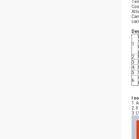
Tem
Cos
Alt
Cam
carr
Des
1
2
3
4
5
6
I no
1. 
2. 
3. 