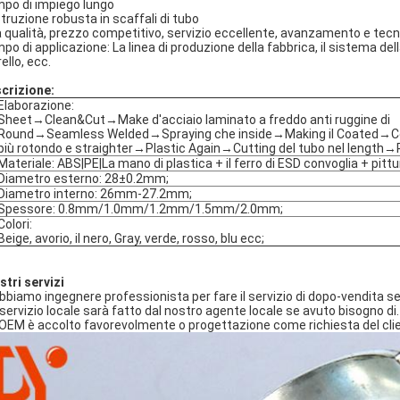
po di impiego lungo
truzione robusta in scaffali di tubo
a qualità, prezzo competitivo, servizio eccellente, avanzamento e tecn
po di applicazione: La linea di produzione della fabbrica, il sistema dell
ello, ecc.
crizione:
Elaborazione:
Sheet→Clean&Cut→Make d'acciaio laminato a freddo anti ruggine di
Round→Seamless Welded→Spraying che inside→Making il Coated→C
più rotondo e straighter→Plastic Again→Cutting del tubo nel length→
Materiale: ABS|PE|La mano di plastica + il ferro di ESD convoglia + pittu
Diametro esterno: 28±0.2mm;
Diametro interno: 26mm-27.2mm;
Spessore: 0.8mm/1.0mm/1.2mm/1.5mm/2.0mm;
Colori:
Beige, avorio, il nero, Gray, verde, rosso, blu ecc;
stri servizi
Abbiamo ingegnere professionista per fare il servizio di dopo-vendita se
Il servizio locale sarà fatto dal nostro agente locale se avuto bisogno di.
L'OEM è accolto favorevolmente o progettazione come richiesta del cli