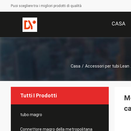
Puoi scegliere tra i migliori prodotti di qualità
CASA
Casa
/
Accessori per tubi Lean
Tutti I Prodotti
Me
ca
tubo magro
Connettore magro della metropolitana