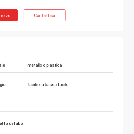
Prezzo
Contattaci
ale
metallo o plastica
gio
facile su basso facile
tto di tubo