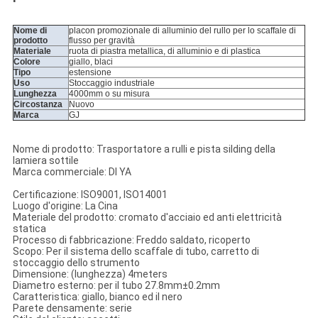
Nome di
placon promozionale di alluminio del rullo per lo scaffale di
prodotto
flusso per gravità
Materiale
ruota di piastra metallica, di alluminio e di plastica
Colore
giallo, blaci
Tipo
estensione
Uso
Stoccaggio industriale
Lunghezza
4000mm o su misura
Circostanza
Nuovo
Marca
GJ
Nome di prodotto: Trasportatore a rulli e pista silding della
lamiera sottile
Marca commerciale: DI YA
Certificazione: ISO9001, ISO14001
Luogo d'origine: La Cina
Materiale del prodotto: cromato d'acciaio ed anti elettricità
statica
Processo di fabbricazione: Freddo saldato, ricoperto
Scopo: Per il sistema dello scaffale di tubo, carretto di
stoccaggio dello strumento
Dimensione: (lunghezza) 4meters
Diametro esterno: per il tubo 27.8mm±0.2mm
Caratteristica: giallo, bianco ed il nero
Parete densamente: serie