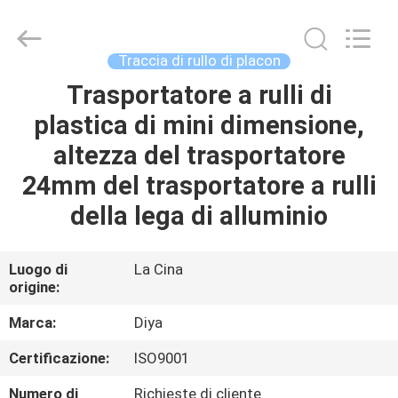
Diya
Industrial
Equipment
Co.,
Ltd..
Traccia di rullo di placon
All
Rights
Trasportatore a rulli di
CASA
Reserved.
plastica di mini dimensione,
PRODOTTI
altezza del trasportatore
24mm del trasportatore a rulli
CIRCA
della lega di alluminio
NOI
Luogo di
La Cina
origine:
GIRO
DELLA
Marca:
Diya
FABBRICA
Certificazione:
ISO9001
Numero di
Richieste di cliente