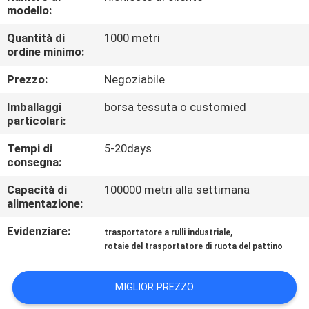
CONTROLLO
modello:
DI
Quantità di
1000 metri
ordine minimo:
QUALITÀ
Prezzo:
Negoziabile
CONTATTICI
Imballaggi
borsa tessuta o customied
particolari:
NOTIZIE
Tempi di
5-20days
consegna:
CASI
Capacità di
100000 metri alla settimana
alimentazione:
RICHIEDA
Evidenziare:
,
trasportatore a rulli industriale
rotaie del trasportatore di ruota del pattino
UNA
CITAZIONE
MIGLIOR PREZZO