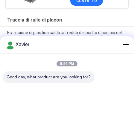
CONTATTO
Traccia di rullo di placon
Estrusione di plastica saldata freddo del piatto d'acciaio del
trasportatore a rulli per il sistema dello scaffale di tubo
Xavier
Trasportatore a rulli del pallet della struttura della lamiera
sottile DY-6033 per il sistema dello scaffale di tubo
9:56 PM
DY-8533 Migliora Articolo Fluente in Lamiera Placon Per Area di
Smistamento della Linea di Assemblaggio
Good day, what product are you looking for?
Categorie popolari
Tutti
Connettore Magro 
Tubo Magro
Della Metropolitana
Accessori Per Tubi 
Traccia Di Rullo Di 
Lean
Placon