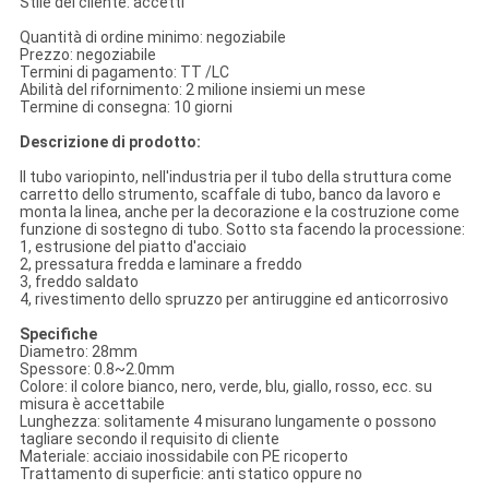
Stile del cliente: accetti
Quantità di ordine minimo: negoziabile
Prezzo: negoziabile
Termini di pagamento: TT /LC
Abilità del rifornimento: 2 milione insiemi un mese
Termine di consegna: 10 giorni
Descrizione di prodotto:
Il tubo variopinto, nell'industria per il tubo della struttura come
carretto dello strumento, scaffale di tubo, banco da lavoro e
monta la linea, anche per la decorazione e la costruzione come
funzione di sostegno di tubo. Sotto sta facendo la processione:
1, estrusione del piatto d'acciaio
2, pressatura fredda e laminare a freddo
3, freddo saldato
4, rivestimento dello spruzzo per antiruggine ed anticorrosivo
Specifiche
Diametro: 28mm
Spessore: 0.8~2.0mm
Colore: il colore bianco, nero, verde, blu, giallo, rosso, ecc. su
misura è accettabile
Lunghezza: solitamente 4 misurano lungamente o possono
tagliare secondo il requisito di cliente
Materiale: acciaio inossidabile con PE ricoperto
Trattamento di superficie: anti statico oppure no