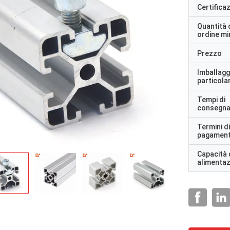
Certifica
Quantità 
ordine m
Prezzo
Imballagg
particolar
Tempi di
consegn
Termini di
pagamen
Capacità 
alimenta