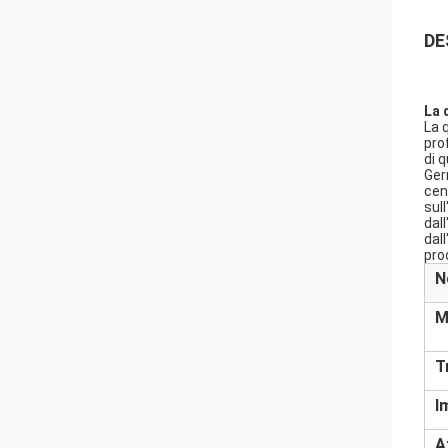
DE
La 
La q
prof
di 
Ger
cen
sul
dal
dal
pro
N
M
T
I
A