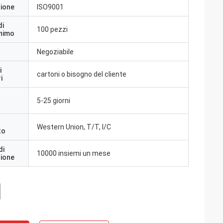
zione
ISO9001
di
100 pezzi
inimo
Negoziabile
i
cartoni o bisogno del cliente
i
5-25 giorni
a
Western Union, T/T, l/C
to
di
10000 insiemi un mese
zione