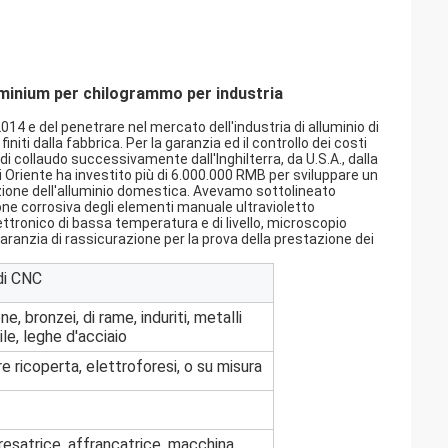
uminium per chilogrammo per industria
 2014 e del penetrare nel mercato dell'industria di alluminio di
initi dalla fabbrica. Per la garanzia ed il controllo dei costi
i collaudo successivamente dall'Inghilterra, da U.S.A., dalla
 di Oriente ha investito più di 6.000.000 RMB per sviluppare un
orazione dell'alluminio domestica. Avevamo sottolineato
ione corrosiva degli elementi manuale ultravioletto
ettronico di bassa temperatura e di livello, microscopio
garanzia di rassicurazione per la prova della prestazione dei
 di CNC
ne, bronzei, di rame, induriti, metalli
ile, leghe d'acciaio
e ricoperta, elettroforesi, o su misura
resatrice, affrancatrice, macchina