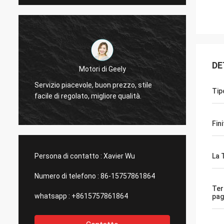
L
DE
Il Thinh-Vietnam
Sì, ac
Ciao, Johnson, sistema prego 12000 metri
totaliz
Tip
2808 di tubo magro, colore dell'avorio.
compag
Fin
Persona di contatto :
Xavier Wu
La 
Numero di telefono :
86-15757861864
Ter
whatsapp :
+8615757861864
pa