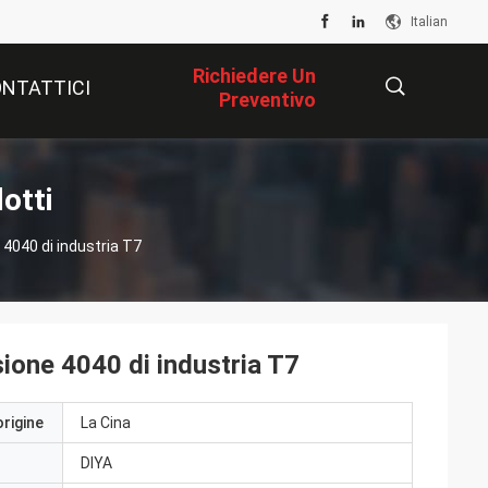
Italian
Richiedere Un
NTATTICI
Preventivo
描
dotti
e 4040 di industria T7
述
usione 4040 di industria T7
origine
La Cina
DIYA