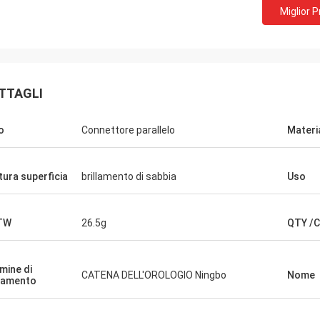
Miglior 
e Telecomunicazioni di Huawei
TTAGLI
quistiamo sempre il carretto del
zatore e la tavola di lavoro. Ciò è la
o
Connettore parallelo
Materi
nia di servizi veloce e calda.
itura superficia
brillamento di sabbia
Uso
TW
26.5g
QTY /
mine di
CATENA DELL'OROLOGIO Ningbo
Nome
gamento