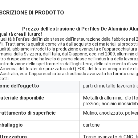
SCRIZIONE DI PRODOTTO
Prezzo dell'estrusione di Perfiles De Aluminio Al
qualità crea il futuro!
ualità è l'enfasi dall'inizio stesso dell'instaurazione della fabbrica nel
ili. Trattiamo la qualità come vita dall'acquisto dei materiali ai prodotti f
qualità, abbiamo introdotto la produzione avanzata e l'apparecchiatura d
mania, dalla Svizzera, dall'Italia, dal Giappone, ecc. nel 2009, alluminio
tro di ispezione che ha livello di prima classe nell'industria della lav
l'introduzione dello spettrometro dall'Inghilterra, dello strumento d'az
l'America, del tester di spruzzatura di Q-FOG, del tester onnipotente el
l'Australia, ecc. L'apparecchiatura di collaudo avanzata ha fornito una 
dotti.
ome dell'oggetto
parti di metallo lavoranti
ateriale disponibile
Metalli di alluminio, d'otto
preziosi, acciaio inossidab
rattamento di superficie
Mulino, anodizzato, polver
mballaggio
cartone
ttrezzatura
Tornio avanzato di CNC, f