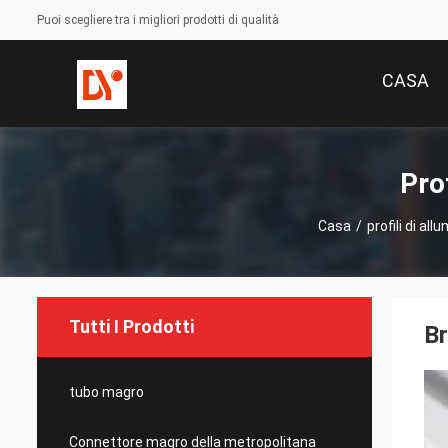
Puoi scegliere tra i migliori prodotti di qualità
CASA
Prof
Casa
/
profili di all
Tutti I Prodotti
Br
tubo magro
Connettore magro della metropolitana