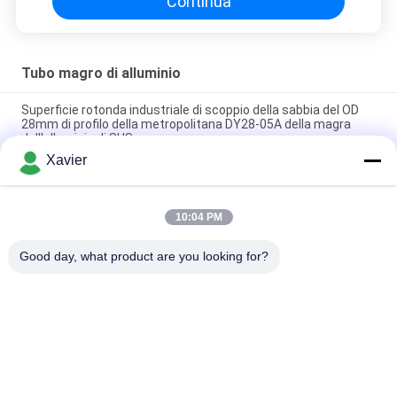
Continua
Tubo magro di alluminio
Superficie rotonda industriale di scoppio della sabbia del OD
28mm di profilo della metropolitana DY28-05A della magra
dell'alluminio di SUS
Xavier
DY28-03A Tubo in lega d'argento di alluminio industriale OD 28
mm
10:04 PM
DY28-05A OD 28mm Anodizing Alloy Aluminium Lean Tube
Pipe For Racking System Production Line
Good day, what product are you looking for?
Categorie popolari
Tutti
Connettore Magro 
Tubo Magro
Della Metropolitana
Accessori Per Tubi 
Traccia Di Rullo Di 