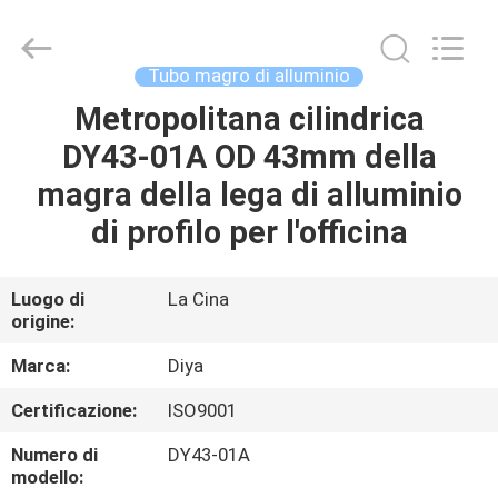
Diya
Industrial
Equipment
Co.,
Ltd..
Tubo magro di alluminio
All
Rights
Metropolitana cilindrica
CASA
Reserved.
DY43-01A OD 43mm della
PRODOTTI
magra della lega di alluminio
di profilo per l'officina
CIRCA
NOI
Luogo di
La Cina
origine:
GIRO
Marca:
Diya
DELLA
Certificazione:
ISO9001
FABBRICA
Numero di
DY43-01A
modello: