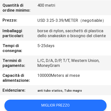
CONTROLLO
Quantità di
400 metri
ordine minimo:
DI
QUALITÀ
Prezzo:
USD 3.25-3.39/METER（negotiable）
Imballaggi
borse di nylon, sacchetti di plastica
CONTATTICI
particolari:
dello snakeskin o bisogno del cliente
Tempi di
5-25days
consegna:
NOTIZIE
Termini di
L/C, D/A, D/P, T/T, Western Union,
pagamento:
MoneyGram
CASI
Capacità di
100000Meters al mese
alimentazione:
RICHIEDA
Evidenziare:
,
UNA
anti tubo statico
Tubo magro
CITAZIONE
MIGLIOR PREZZO