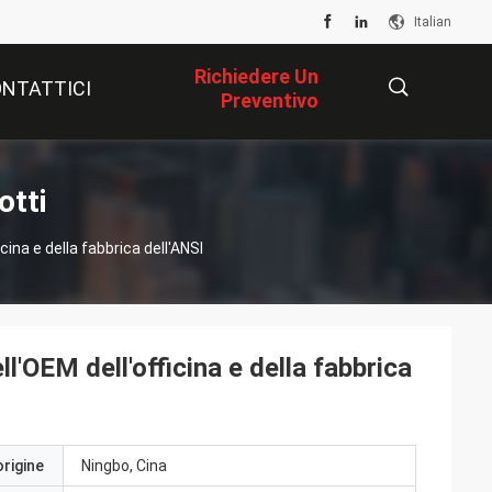
Italian
Richiedere Un
NTATTICI
Preventivo
描
otti
cina e della fabbrica dell'ANSI
述
l'OEM dell'officina e della fabbrica
origine
Ningbo, Cina