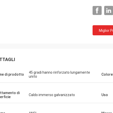
Miglior 
e Telecomunicazioni di Huawei
quistiamo sempre il carretto del
zatore e la tavola di lavoro. Ciò è la
nia di servizi veloce e calda.
TTAGLI
45 gradi hanno rinforzato lungamente
e di prodotto
Colore
unito
ttamento di
Caldo immerso galvanizzato
Uso
erficie