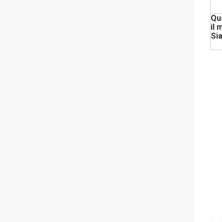
Qua
il 
Sia