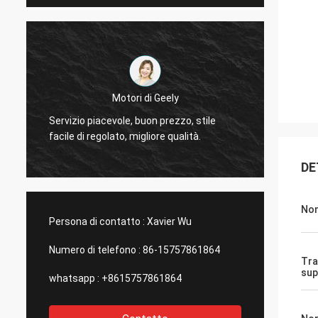
L
Il Thinh-Vietnam
Sì, ac
Ciao, Johnson, sistema prego 12000 metri
totaliz
2808 di tubo magro, colore dell'avorio.
compag
DE
Nom
Persona di contatto :
Xavier Wu
Numero di telefono :
86-15757861864
Tra
sup
whatsapp :
+8615757861864