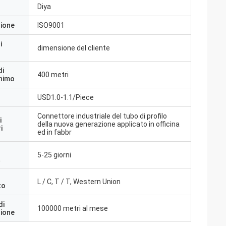
Diya
zione
ISO9001
i
dimensione del cliente
di
400 metri
inimo
USD1.0-1.1/Piece
Connettore industriale del tubo di profilo
i
della nuova generazione applicato in officina
i
ed in fabbr
5-25 giorni
a
L / C, T / T, Western Union
to
di
100000 metri al mese
zione