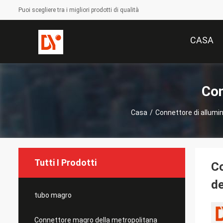
Puoi scegliere tra i migliori prodotti di qualità
CASA
Con
Casa
/
Connettore di allumin
Tutti I Prodotti
Co
de
tubo magro
Connettore magro della metropolitana