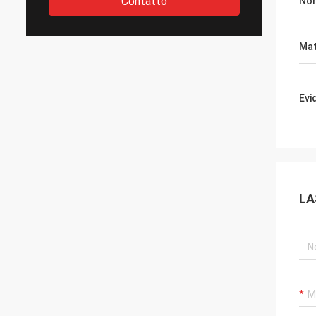
Contatto
No
Mat
Evi
LA