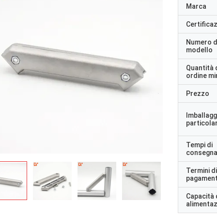
Marca
Certifica
Numero d
modello
Quantità 
ordine m
Prezzo
Imballagg
particolar
Tempi di
consegn
Termini di
pagamen
Capacità 
alimenta