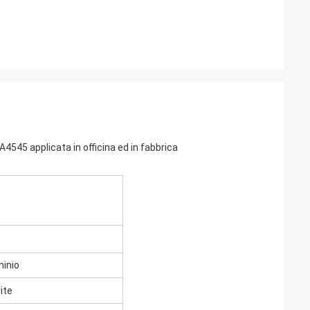
4545 applicata in officina ed in fabbrica
minio
ite