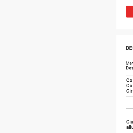
DE
Met
Des
Con
Co
Ci
Giu
all