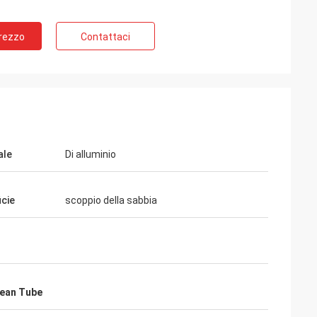
Prezzo
Contattaci
ale
Di alluminio
icie
scoppio della sabbia
Lean Tube