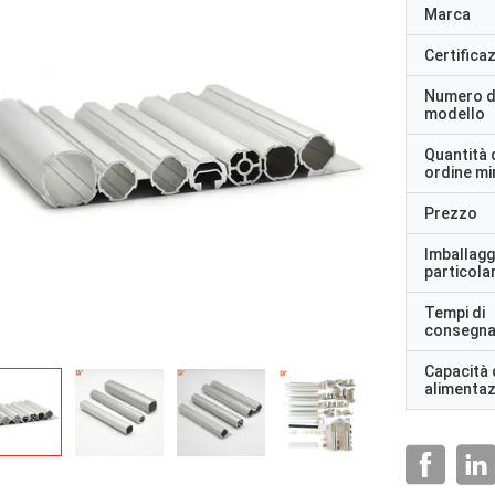
Marca
Certifica
Numero d
modello
Quantità 
ordine m
Prezzo
Imballagg
particolar
Tempi di
consegn
Capacità 
alimenta