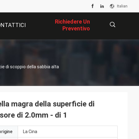
Italian
Richiedere Un
NTATTICI
Preventivo
描
cie di scoppio della sabbia alta
述
ella magra della superficie di
ssore di 2.0mm - di 1
origine
La Cina