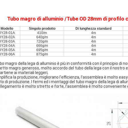
Tubo
magro di alluminio /Tube OD 28mm di profilo cil
Modello
Singolo prodotto
Di lunghezza standard
DY28-01A
410/m
4m
DY28-02A
640g/m
4m
DY28-03A
720g/m
4m
DY28-04A
666g/m
4m
DY28-05A
695g/m
4m
DY28-06A
875g/m
4m
ubo magro della lega di alluminio è più in conformità con il principio di 
etto magro generoso, molto accordo del tubo della lega con il nostro es
artiene ai materiali leggeri,
plifica la produzione, migliorano l'efficienza, l'assemblea è molto ea
to di produzione. I fermi ed i montaggi del tubo magro della lega di allu
collegamento è molto stretto e forte, l'assemblea è molto conveniente 