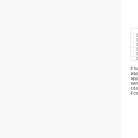
Il t
asp
app
sem
cos
il 