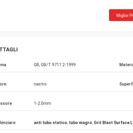
Miglior 
e Telecomunicazioni di Huawei
quistiamo sempre il carretto del
TTAGLI
zatore e la tavola di lavoro. Ciò è la
nia di servizi veloce e calda.
rma
GB, GB/T 9711.2-1999
Materi
ore
nastro
Superf
ssore
1-2.0mm
denziare
anti tubo statico
,
tubo magro
,
Grit Blast Surface 