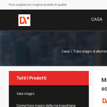
Puoi scegliere tra i migliori prodotti di qualità
CASA
Casa
/
Tubo magro di allumin
Tutti I Prodotti
Ma
sc
tubo magro
Connettore magro della metropolitana