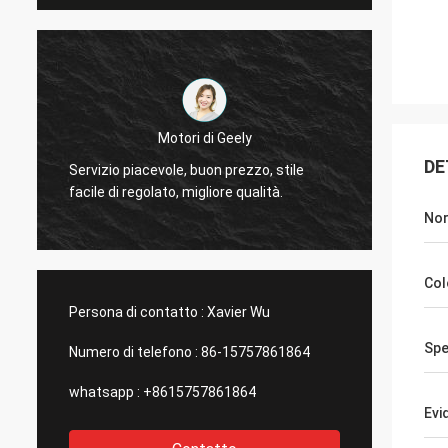
L
Il Thinh-Vietnam
Sì, ac
DE
Ciao, Johnson, sistema prego 12000 metri
totaliz
2808 di tubo magro, colore dell'avorio.
compag
No
Col
Persona di contatto :
Xavier Wu
Spe
Numero di telefono :
86-15757861864
whatsapp :
+8615757861864
Evi