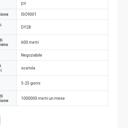
DY
zione
ISO9001
i
DY28
di
600 metri
inimo
Negoziabile
i
scatola
i
5-25 giorni
a
di
1000000 metri un mese
zione