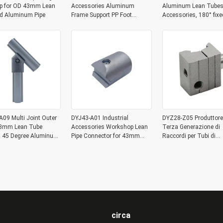
p for OD 43mm Lean
Accessories Aluminum
Aluminum Lean Tubes
nd Aluminum Pipe
Frame Support PP Foot
Accessories, 180° fixe
Connector for Workbench
joint Aluminum Expan
Joints
09 Multi Joint Outer
DYJ43-A01 Industrial
DYZ28-Z05 Produttore
3mm Lean Tube
Accessories Workshop Lean
Terza Generazione di
gs 45 Degree Aluminum
Pipe Connector for 43mm
Raccordi per Tubi di
pe Corner Joint
Lean Tube Aluminum Tube
Collegamento Tubo Le
Joint Connection
Lega di Alluminio
Monoblocco Giunto
Funzionale
circa