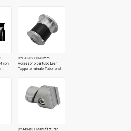
raccordi per il collegamento di
tubi
i
DYE43-09 OD43mm
14 con
Accessorio per tubo Lean
r
Tappo terminale Tubo tondo
zzino
in alluminio Tappo metallico
DYJ43-B01 Manufacturer