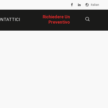
Italian
Richiedere Un
NTATTICI
Preventivo
描
述