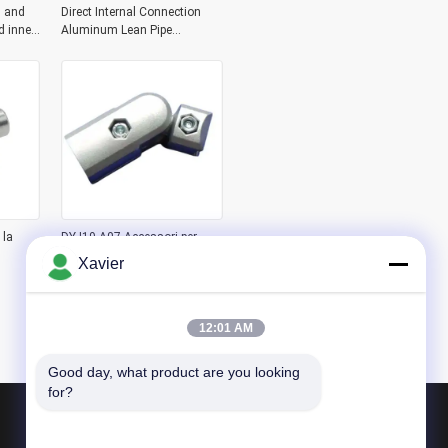
 and
Direct Internal Connection
d inner
Aluminum Lean Pipe
sion
Workbench Aluminum Pipe
Joint
 la
DYJ19-A07 Accessori per
linea di assemblaggio tubi
Xavier
lean in alluminio di terza
an in
generazione Magazzino
Connettore per tubo in
alluminio Giunto a 180 gradi
12:01 AM
Tipo esterno
Good day, what product are you looking 
for?
Prodotti