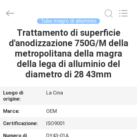
Diya
Industrial
Equipment
Co.,
Ltd..
Tubo magro di alluminio
All
Rights
Trattamento di superficie
CASA
Reserved.
d'anodizzazione 750G/M della
PRODOTTI
metropolitana della magra
della lega di alluminio del
CIRCA
diametro di 28 43mm
NOI
Luogo di
La Cina
origine:
GIRO
DELLA
Marca:
OEM
FABBRICA
Certificazione:
ISO9001
Numero di
DY43-01A