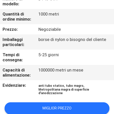
CONTROLLO
modello:
DI
Quantità di
1000 metri
ordine minimo:
QUALITÀ
Prezzo:
Negoziabile
CONTATTICI
Imballaggi
borse di nylon o bisogno del cliente
particolari:
NOTIZIE
Tempi di
5-25 giorni
consegna:
CASI
Capacità di
1000000 metri un mese
alimentazione:
RICHIEDA
Evidenziare:
,
,
anti tubo statico
tubo magro
Metropolitana magra di superficie
UNA
d'anodizzazione
CITAZIONE
MIGLIOR PREZZO