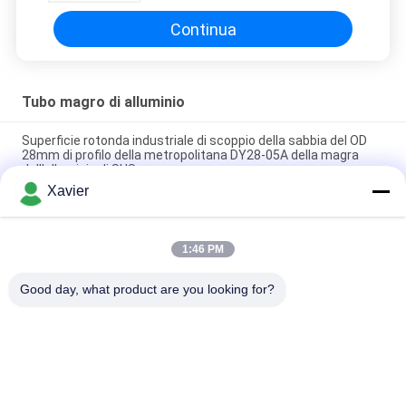
28 43mm
Continua
Tubo magro di alluminio
Superficie rotonda industriale di scoppio della sabbia del OD
28mm di profilo della metropolitana DY28-05A della magra
dell'alluminio di SUS
Xavier
DY28-03A Tubo in lega d'argento di alluminio industriale OD 28
mm
1:46 PM
DY28-05A OD 28mm Anodizing Alloy Aluminium Lean Tube
Pipe For Racking System Production Line
Good day, what product are you looking for?
Categorie popolari
Tutti
Connettore Magro 
Tubo Magro
Della Metropolitana