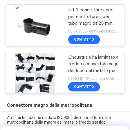
HJ-1 connettore nero
per elettroforesi per
tubo magro da 28 mm
$0.19 1000 - 4999 sets MOQ:1000
CONTATTO
L'industriale ha laminato a
freddo i connettori magri
del tubo del metallo per il
banco da lavoro di
USD0.85-1.54 per meter MOQ:600 metri
ESD/Tabella di lavoro
CONTATTO
Connettore magro della metropolitana
Anti certificazione saldata ISO9001 del connettore della
metropolitana della magra del metallo freddo statico