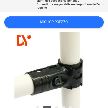
,
giunti dell'accessorio per tubi
MAPPA
Connettore magro della metropolitana dell'anti
ruggine
DEL
SITO
MIGLIOR PREZZO
PRIVACY
POLICY