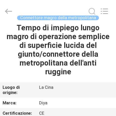
Diya
Industrial
Equipment
Co.,
Ltd..
Connettore magro della metropolitana
All
Rights
Tempo di impiego lungo
CASA
Reserved.
magro di operazione semplice
PRODOTTI
di superficie lucida del
giunto/connettore della
CIRCA
metropolitana dell'anti
NOI
ruggine
GIRO
Luogo di
La Cina
origine:
DELLA
FABBRICA
Marca:
Diya
Certificazione:
CE