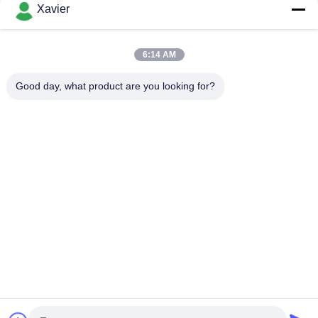
Xavier
Giunto dei giunti di tubo del metallo di spessore
2.3mm/scaffale di tubo per il sistema della scrivania
L'anti freddo del connettore della metropolitana della magra di
6:14 AM
elettricità statica ha saldato 2.0mm che la parete per monta
densamente la linea
Good day, what product are you looking for?
Categorie popolari
Tutti
Connettore Magro 
Tubo Magro
Della Metropolitana
Accessori Per Tubi 
Traccia Di Rullo Di 
Lean
Placon
Tubo Magro Di 
Connettore Di 
Alluminio
Alluminio Del Tubo
Accessori Per Tubi 
Ruote Industriali 
Di Alluminio
Della Macchina Per 
Colata Continua