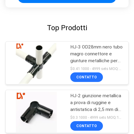
Top Prodotti
HJ-3 OD28mm nero tubo
magro connettore e
giunture metalliche per
tubo magro
$0.41 1000 - 4999 sets MOQ:1000
CONTATTO
HJ-2 giunzione metallica
a prova di ruggine e
antistatica di 2,5 mm di
spessore
$0.3 1000 - 4999 sets MOQ:1000
CONTATTO