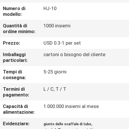
CONTROLLO
Numero di
HJ-10
DI
modello:
QUALITÀ
Quantità di
1000 insiemi
ordine minimo:
CONTATTICI
Prezzo:
USD 0.3-1 per set
Imballaggi
cartoni o bisogno del cliente
NOTIZIE
particolari:
Tempi di
5-25 giorni
CASI
consegna:
Termini di
L / C, T / T
pagamento:
RICHIEDA
UNA
Capacità di
1.000.000 insiemi al mese
alimentazione:
CITAZIONE
Evidenziare:
,
giunto dello scaffale di tubo