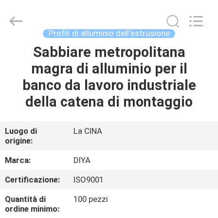
Diya
Industrial
Equipment
Co.,
Ltd..
Profili di alluminio dell'estrusione
All
Rights
Sabbiare metropolitana
CASA
Reserved.
magra di alluminio per il
PRODOTTI
banco da lavoro industriale
della catena di montaggio
CIRCA
NOI
Luogo di
La CINA
origine:
GIRO
Marca:
DIYA
DELLA
Certificazione:
ISO9001
FABBRICA
Quantità di
100 pezzi
ordine minimo: