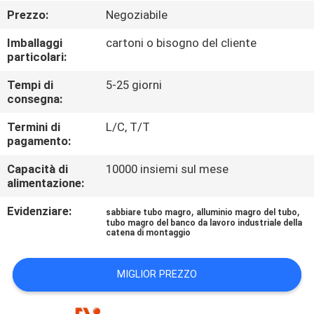
CONTROLLO
Prezzo:
Negoziabile
DI
Imballaggi
cartoni o bisogno del cliente
QUALITÀ
particolari:
Tempi di
5-25 giorni
CONTATTICI
consegna:
Termini di
L/C, T/T
pagamento:
NOTIZIE
Capacità di
10000 insiemi sul mese
alimentazione:
CASI
Evidenziare:
,
,
sabbiare tubo magro
alluminio magro del tubo
tubo magro del banco da lavoro industriale della
RICHIEDA
catena di montaggio
UNA
MIGLIOR PREZZO
CITAZIONE