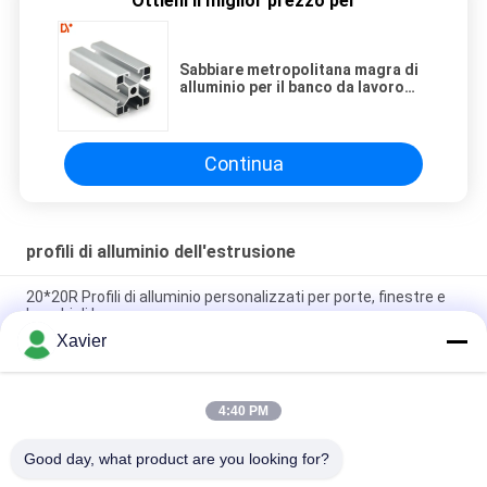
Ottieni il miglior prezzo per
Sabbiare metropolitana magra di
alluminio per il banco da lavoro
industriale della catena di
montaggio
Continua
profili di alluminio dell'estrusione
20*20R Profili di alluminio personalizzati per porte, finestre e
banchi di lavoro
Xavier
La lega seziona i profili di alluminio dell'estrusione della
scanalatura 6063 di T 8080 4040 serie
4:40 PM
6063-t5 il quadrato T scanala un grande profilo di alluminio dei
20 tester
Good day, what product are you looking for?