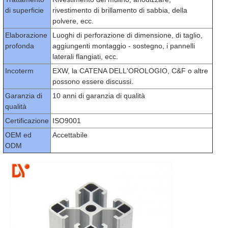
di superficie
rivestimento di brillamento di sabbia, della
polvere, ecc.
Elaborazione
Luoghi di perforazione di dimensione, di taglio,
profonda
aggiungenti montaggio - sostegno, i pannelli
laterali flangiati, ecc.
Incoterm
EXW, la CATENA DELL'OROLOGIO, C&F o altre
possono essere discussi.
Garanzia di
10 anni di garanzia di qualità
qualità
Certificazione
ISO9001
OEM ed
Accettabile
ODM