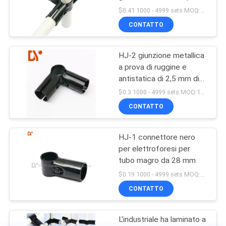
tubo magro
$0.41 1000 - 4999 sets MOQ:1000
CONTATTO
HJ-2 giunzione metallica
a prova di ruggine e
antistatica di 2,5 mm di
spessore
$0.3 1000 - 4999 sets MOQ:1000
CONTATTO
HJ-1 connettore nero
per elettroforesi per
tubo magro da 28 mm
$0.19 1000 - 4999 sets MOQ:1000
CONTATTO
L'industriale ha laminato a