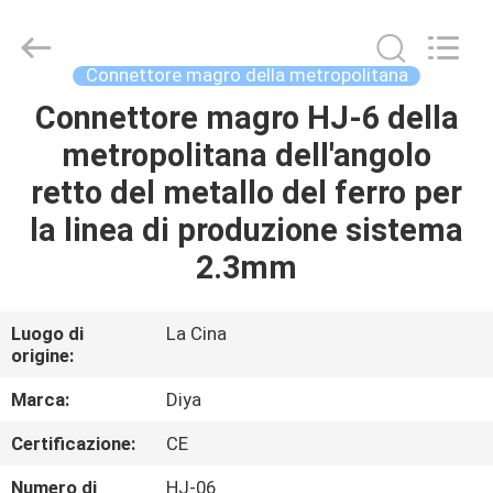
Diya
Industrial
Equipment
Co.,
Ltd..
Connettore magro della metropolitana
All
Rights
Connettore magro HJ-6 della
CASA
Reserved.
metropolitana dell'angolo
PRODOTTI
retto del metallo del ferro per
la linea di produzione sistema
CIRCA
2.3mm
NOI
Luogo di
La Cina
origine:
GIRO
DELLA
Marca:
Diya
FABBRICA
Certificazione:
CE
Numero di
HJ-06