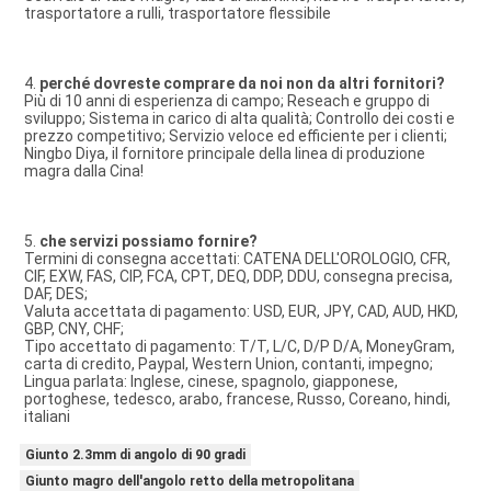
trasportatore a rulli, trasportatore flessibile
4. 
perché dovreste comprare da noi non da altri fornitori?
Più di 10 anni di esperienza di campo; Reseach e gruppo di 
sviluppo; Sistema in carico di alta qualità; Controllo dei costi e 
prezzo competitivo; Servizio veloce ed efficiente per i clienti; 
Ningbo Diya, il fornitore principale della linea di produzione 
magra dalla Cina!
5. 
che servizi possiamo fornire?
Termini di consegna accettati: CATENA DELL'OROLOGIO, CFR, 
CIF, EXW, FAS, CIP, FCA, CPT, DEQ, DDP, DDU, consegna precisa, 
DAF, DES;
Valuta accettata di pagamento: USD, EUR, JPY, CAD, AUD, HKD, 
GBP, CNY, CHF;
Tipo accettato di pagamento: T/T, L/C, D/P D/A, MoneyGram, 
carta di credito, Paypal, Western Union, contanti, impegno;
Lingua parlata: Inglese, cinese, spagnolo, giapponese, 
portoghese, tedesco, arabo, francese, Russo, Coreano, hindi, 
italiani
Giunto 2.3mm di angolo di 90 gradi
Giunto magro dell'angolo retto della metropolitana