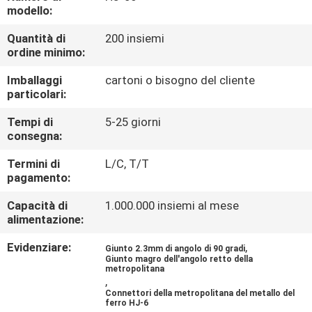
CONTROLLO
modello:
DI
Quantità di
200 insiemi
ordine minimo:
QUALITÀ
Imballaggi
cartoni o bisogno del cliente
particolari:
CONTATTICI
Tempi di
5-25 giorni
consegna:
NOTIZIE
Termini di
L/C, T/T
pagamento:
CASI
Capacità di
1.000.000 insiemi al mese
alimentazione:
RICHIEDA
Evidenziare:
,
Giunto 2.3mm di angolo di 90 gradi
UNA
Giunto magro dell'angolo retto della
metropolitana
CITAZIONE
,
Connettori della metropolitana del metallo del
ferro HJ-6