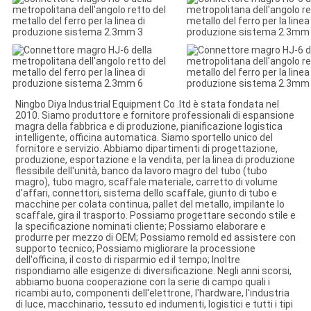
Ningbo Diya Industrial Equipment Co .ltd è stata fondata nel 
2010. Siamo produttore e fornitore professionali di espansione 
magra della fabbrica e di produzione, pianificazione logistica 
intelligente, officina automatica. Siamo sportello unico del 
fornitore e servizio. Abbiamo dipartimenti di progettazione, 
produzione, esportazione e la vendita, per la linea di produzione 
flessibile dell'unità, banco da lavoro magro del tubo (tubo 
magro), tubo magro, scaffale materiale, carretto di volume 
d'affari, connettori, sistema dello scaffale, giunto di tubo e 
macchine per colata continua, pallet del metallo, impilante lo 
scaffale, gira il trasporto. Possiamo progettare secondo stile e 
la specificazione nominati cliente; Possiamo elaborare e 
produrre per mezzo di OEM; Possiamo remold ed assistere con 
supporto tecnico; Possiamo migliorare la processione 
dell'officina, il costo di risparmio ed il tempo; Inoltre 
rispondiamo alle esigenze di diversificazione. Negli anni scorsi, 
abbiamo buona cooperazione con la serie di campo quali i 
ricambi auto, componenti dell'elettrone, l'hardware, l'industria 
di luce, macchinario, tessuto ed indumenti, logistici e tutti i tipi 