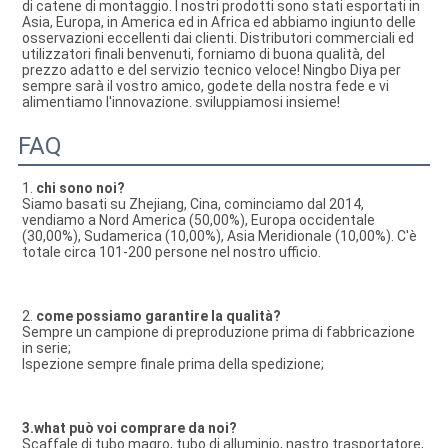
di catene di montaggio. I nostri prodotti sono stati esportati in 
Asia, Europa, in America ed in Africa ed abbiamo ingiunto delle 
osservazioni eccellenti dai clienti. Distributori commerciali ed 
utilizzatori finali benvenuti, forniamo di buona qualità, del 
prezzo adatto e del servizio tecnico veloce! Ningbo Diya per 
sempre sarà il vostro amico, godete della nostra fede e vi 
alimentiamo l'innovazione. sviluppiamosi insieme!
FAQ
1. 
chi sono noi?
Siamo basati su Zhejiang, Cina, cominciamo dal 2014, 
vendiamo a Nord America (50,00%), Europa occidentale 
(30,00%), Sudamerica (10,00%), Asia Meridionale (10,00%). C'è 
totale circa 101-200 persone nel nostro ufficio.
2. 
come possiamo garantire la qualità?
Sempre un campione di preproduzione prima di fabbricazione 
in serie;
Ispezione sempre finale prima della spedizione;
3.what può voi comprare da noi?
Scaffale di tubo magro, tubo di alluminio, nastro trasportatore, 