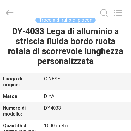
Diya
Industrial
Equipment
Co.,
Ltd..
Traccia di rullo di placon
All
Rights
DY-4033 Lega di alluminio a
CASA
Reserved.
striscia fluida bordo ruota
PRODOTTI
rotaia di scorrevole lunghezza
personalizzata
CIRCA
NOI
Luogo di
CINESE
origine:
GIRO
Marca:
DIYA
DELLA
Numero di
DY4033
modello:
FABBRICA
Quantità di
1000 metri