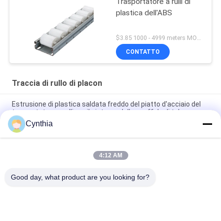
Trasportatore a rulli di
plastica dell'ABS
$3.85 1000 - 4999 meters MOQ:1000M
CONTATTO
Traccia di rullo di placon
Estrusione di plastica saldata freddo del piatto d'acciaio del
trasportatore a rulli per il sistema dello scaffale di tubo
Cynthia
Trasportatore a rulli del pallet della struttura della lamiera
sottile DY-6033 per il sistema dello scaffale di tubo
4:12 AM
DY-8533 Migliora Articolo Fluente in Lamiera Placon Per Area di
Smistamento della Linea di Assemblaggio
Good day, what product are you looking for?
Categorie popolari
Tutti