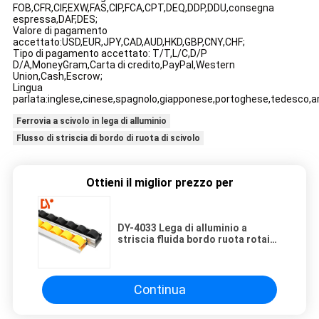
FOB,CFR,CIF,EXW,FAS,CIP,FCA,CPT,DEQ,DDP,DDU,consegna
espressa,DAF,DES;
Valore di pagamento
accettato:USD,EUR,JPY,CAD,AUD,HKD,GBP,CNY,CHF;
Tipo di pagamento accettato: T/T,L/C,D/P
D/A,MoneyGram,Carta di credito,PayPal,Western
Union,Cash,Escrow;
Lingua
parlata:inglese,cinese,spagnolo,giapponese,portoghese,tedesco,ar
Ferrovia a scivolo in lega di alluminio
Flusso di striscia di bordo di ruota di scivolo
Ottieni il miglior prezzo per
DY-4033 Lega di alluminio a
striscia fluida bordo ruota rotaia
di scorrevole lunghezza
personalizzata
Continua