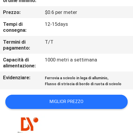
ordine minimo:
CONTROLLO
Prezzo:
$0.6 per meter
DI
QUALITÀ
Tempi di
12-15days
consegna:
CONTATTICI
Termini di
T/T
pagamento:
Capacità di
1000 metri a settimana
NOTIZIE
alimentazione:
Evidenziare:
,
Ferrovia a scivolo in lega di alluminio
CASI
Flusso di striscia di bordo di ruota di scivolo
RICHIEDA
MIGLIOR PREZZO
UNA
CITAZIONE