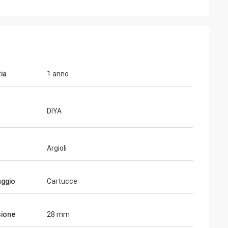
ia
1 anno
DIYA
Argioli
aggio
Cartucce
ione
28 mm