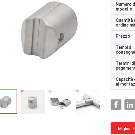
Numero d
modello
Quantità 
ordine m
Prezzo
Tempi di
consegn
Termini di
pagamen
Capacità 
alimenta
Miglior 