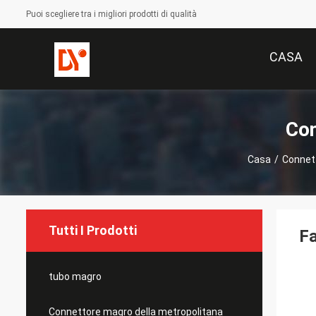
Puoi scegliere tra i migliori prodotti di qualità
CASA
Con
Casa
/
Connett
Tutti I Prodotti
Fa
tubo magro
Connettore magro della metropolitana