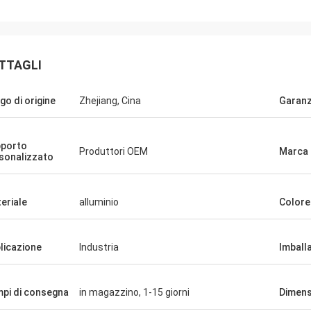
TTAGLI
Le Telecomunicazioni di Huawei
go di origine
Zhejiang, Cina
Garanz
, acquistiamo sempre il carretto del
talizzatore e la tavola di lavoro. Ciò è la
mpagnia di servizi veloce e calda.
porto
Produttori OEM
Marca
sonalizzato
eriale
alluminio
Colore
licazione
Industria
Imball
pi di consegna
in magazzino, 1-15 giorni
Dimens