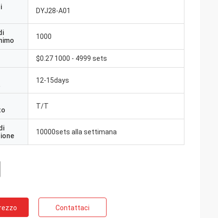
i
DYJ28-A01
di
1000
inimo
$0.27 1000 - 4999 sets
12-15days
a
T/T
to
di
10000sets alla settimana
zione
Prezzo
Contattaci