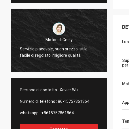
DE
Il Thinh-Vietnam
Luo
Sì
Ciao, Johnson, sistema prego 12000 metri
to
2808 di tubo magro, colore dell'avorio.
co
Sup
per
Mat
Persona di contatto :
Xavier Wu
Numero di telefono :
86-15757861864
App
whatsapp :
+8615757861864
Tem