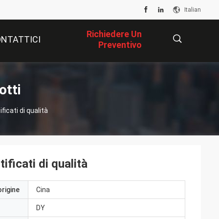
Italian
Richiedere Un
NTATTICI
Preventivo
描
otti
ficati di qualità
述
ificati di qualità
origine
Cina
DY