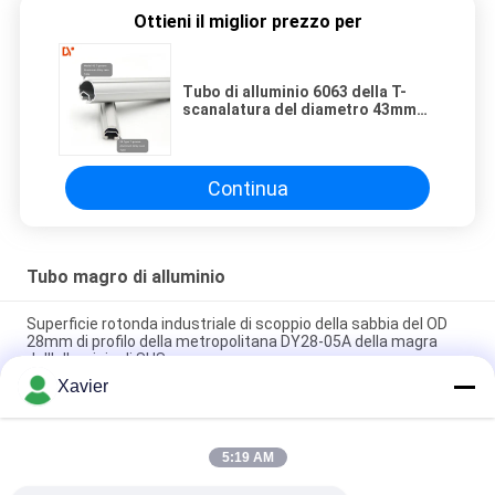
Ottieni il miglior prezzo per
Tubo di alluminio 6063 della T-
scanalatura del diametro 43mm
del tubo della lega di alluminio di
ossidazione anodica - T5
Continua
Tubo magro di alluminio
Superficie rotonda industriale di scoppio della sabbia del OD
28mm di profilo della metropolitana DY28-05A della magra
dell'alluminio di SUS
Xavier
DY28-03A Tubo in lega d'argento di alluminio industriale OD 28
mm
5:19 AM
DY28-05A OD 28mm Anodizing Alloy Aluminium Lean Tube
Pipe For Racking System Production Line