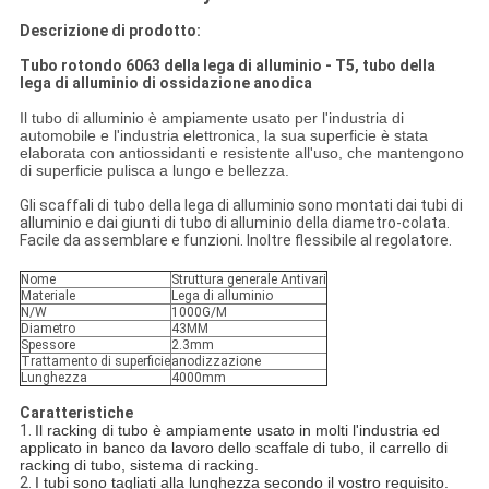
Descrizione di prodotto:
Tubo rotondo 6063 della lega di alluminio - T5, tubo della
lega di alluminio di ossidazione anodica
Il tubo di alluminio è ampiamente usato per l'industria di
automobile e l'industria elettronica, la sua superficie è stata
elaborata con antiossidanti e resistente all'uso, che mantengono
di superficie pulisca a lungo e bellezza.
Gli scaffali di tubo della lega di alluminio sono montati dai tubi di
alluminio e dai giunti di tubo di alluminio della diametro-colata.
Facile da assemblare e funzioni. Inoltre flessibile al regolatore.
Nome
Struttura generale Antivari
Materiale
Lega di alluminio
N/W
1000G/M
Diametro
43MM
Spessore
2.3mm
Trattamento di superficie
anodizzazione
Lunghezza
4000mm
Caratteristiche
1.
Il racking di tubo è ampiamente usato in molti l'industria ed
applicato in banco da lavoro dello scaffale di tubo, il carrello di
racking di tubo, sistema di racking.
2.
I tubi sono tagliati alla lunghezza secondo il vostro requisito.