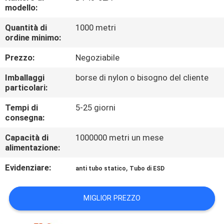
CONTROLLO
modello:
DI
Quantità di
1000 metri
ordine minimo:
QUALITÀ
Prezzo:
Negoziabile
CONTATTICI
Imballaggi
borse di nylon o bisogno del cliente
particolari:
NOTIZIE
Tempi di
5-25 giorni
consegna:
CASI
Capacità di
1000000 metri un mese
alimentazione:
RICHIEDA
Evidenziare:
,
anti tubo statico
Tubo di ESD
UNA
MIGLIOR PREZZO
CITAZIONE