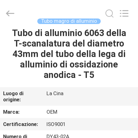
Diya
Industrial
Equipment
Co.,
Ltd..
Tubo magro di alluminio
All
Rights
Tubo di alluminio 6063 della
CASA
Reserved.
T-scanalatura del diametro
PRODOTTI
43mm del tubo della lega di
alluminio di ossidazione
CIRCA
anodica - T5
NOI
Luogo di
La Cina
origine:
GIRO
DELLA
Marca:
OEM
FABBRICA
Certificazione:
ISO9001
Numero di
DY43-02A